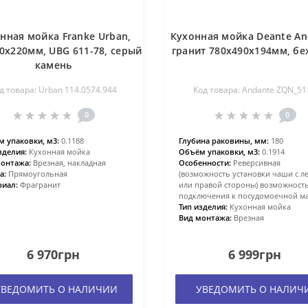
нная мойка Franke Urban,
Кухонная мойка Deante An
0х220мм, UBG 611-78, серый
гранит 780х490х194мм, б
камень
д товара: Urban 114.0574.944
Код товара: Andante ZQN_51
0
0
 упаковки, м3:
0.1188
Глубина раковины, мм:
180
зделия:
Кухонная мойка
Объём упаковки, м3:
0.1914
онтажа:
Врезная, накладная
Особенности:
Реверсивная
а:
Прямоугольная
(возможность установки чаши с л
иал:
Фрагранит
или правой стороны) возможност
подключения к посудомоечной м
Тип изделия:
Кухонная мойка
Вид монтажа:
Врезная
6 970грн
6 999грн
ВЕДОМИТЬ О НАЛИЧИИ
УВЕДОМИТЬ О НАЛИЧ