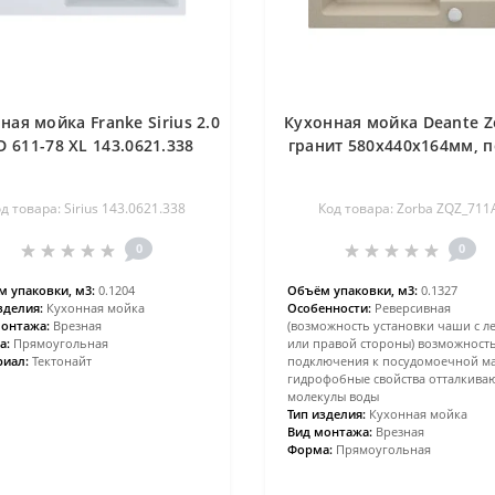
ная мойка Franke Sirius 2.0
Кухонная мойка Deante Z
D 611-78 XL 143.0621.338
гранит 580х440х164мм, п
д товара: Sirius 143.0621.338
Код товара: Zorba ZQZ_711
0
0
 упаковки, м3:
0.1204
Объём упаковки, м3:
0.1327
зделия:
Кухонная мойка
Особенности:
Реверсивная
онтажа:
Врезная
(возможность установки чаши с л
а:
Прямоугольная
или правой стороны) возможност
иал:
Тектонайт
подключения к посудомоечной м
гидрофобные свойства отталкива
молекулы воды
Тип изделия:
Кухонная мойка
Вид монтажа:
Врезная
Форма:
Прямоугольная