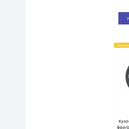
У
Популя
Кухо
фрагр