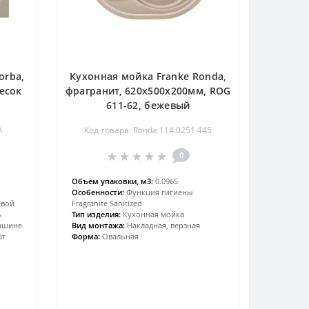
orba,
Кухонная мойка Franke Ronda,
есок
фрагранит, 620х500х200мм, ROG
611-62, бежевый
A
Код товара: Ronda 114.0251.445
0
Объём упаковки, м3:
0.0965
Особенности:
Функция гигиены
евой
Fragranite Sanitized
ь
Тип изделия:
Кухонная мойка
ашине
Вид монтажа:
Накладная, верзная
ют
Форма:
Овальная