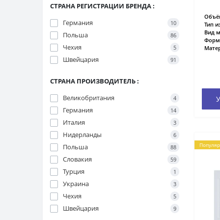
СТРАНА РЕГИСТРАЦИИ БРЕНДА :
Объём
Германия
10
Тип и
Вид м
Польша
86
Форм
Чехия
5
Матер
Швейцария
91
СТРАНА ПРОИЗВОДИТЕЛЬ :
Великобритания
4
У
Германия
14
Италия
3
Нидерланды
6
Популя
Польша
88
Словакия
59
Турция
1
Украина
3
Чехия
5
Швейцария
9