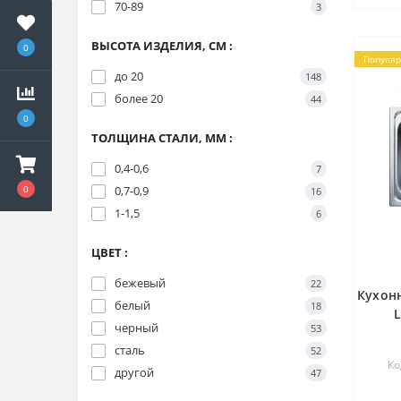
70-89
3
ВЫСОТА ИЗДЕЛИЯ, СМ :
0
Популя
до 20
148
более 20
44
0
ТОЛЩИНА СТАЛИ, ММ :
0,4-0,6
7
0,7-0,9
0
16
1-1,5
6
ЦВЕТ :
бежевый
22
Кухонн
белый
18
L
черный
53
сталь
52
Ко
другой
47