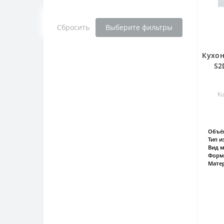
Сбросить
Выберите фильтры
Кухон
S2
Ко
Объём
Тип и
Вид м
Форм
Матер