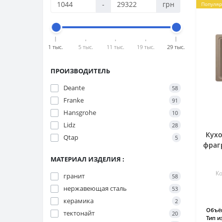
-
грн
Популя
1 тыс.
5 тыс.
11 тыс.
19 тыс.
29 тыс.
ПРОИЗВОДИТЕЛЬ
Deante
58
Franke
91
Hansgrohe
10
Lidz
28
Кухо
Qtap
5
фраг
МАТЕРИАЛ ИЗДЕЛИЯ :
Ко
гранит
58
нержавеющая сталь
53
керамика
2
Объём
тектонайт
20
Тип и