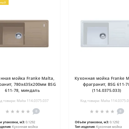
рный
нная мойка Franke Malta,
Кухонная мойка Franke M
ранит, 780х435х200мм BSG
фрагранит, BSG 611-7
611-78, миндаль
(114.0375.033)
д товара: Malta 114.0375.037
Код товара: Malta 114.0375.
0
0
 упаковки, м3:
0.1292
Объём упаковки, м3:
0.1292
зделия:
Кухонная мойка
Тип изделия:
Кухонная мойка