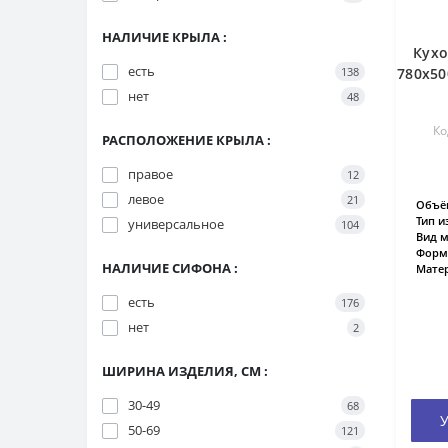
НАЛИЧИЕ КРЫЛА :
Кухо
есть
138
780х50
нет
48
Ко
РАСПОЛОЖЕНИЕ КРЫЛА :
правое
12
левое
21
Объём
Тип и
универсальное
104
Вид м
Форм
НАЛИЧИЕ СИФОНА :
Матер
есть
176
нет
2
ШИРИНА ИЗДЕЛИЯ, СМ :
30-49
68
У
50-69
121