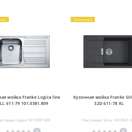
рный
Популярный
ая мойка Franke Logica line
Кухонная мойка Franke Siri
LL 611-79 101.0381.809
S2D 611-78 XL
д товара: Logica 101.0381.809
Код товара: Sirius 143.0621.
0
0