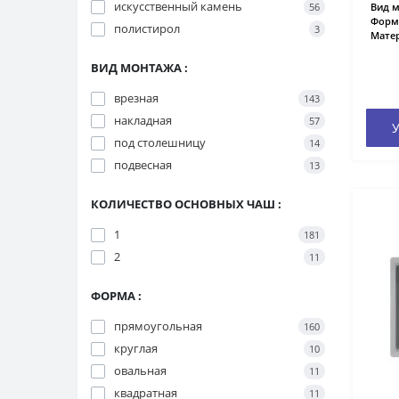
искусственный камень
56
Вид м
Форм
полистирол
3
Матер
ВИД МОНТАЖА :
врезная
143
накладная
57
У
под столешницу
14
подвесная
13
КОЛИЧЕСТВО ОСНОВНЫХ ЧАШ :
1
181
2
11
ФОРМА :
прямоугольная
160
круглая
10
овальная
11
квадратная
11