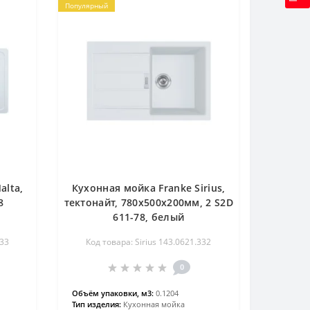
Популярный
alta,
Кухонная мойка Franke Sirius,
8
тектонайт, 780х500х200мм, 2 S2D
611-78, белый
033
Код товара: Sirius 143.0621.332
0
Объём упаковки, м3:
0.1204
Тип изделия:
Кухонная мойка