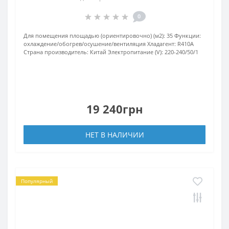
0
Для помещения площадью (ориентировочно) (м2):
35
Функции:
охлаждение/обогрев/осушение/вентиляция
Хладагент:
R410А
Страна производитель:
Китай
Электропитание (V):
220-240/50/1
19 240грн
НЕТ В НАЛИЧИИ
Популярный