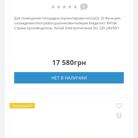
0
Для помещения площадью (ориентировочно) (м2):
25
Функции:
охлаждение/обогрев/осушение/вентиляция
Хладагент:
R410А
Страна производитель:
Китай
Электропитание (V):
220-240/50/1
17 580грн
НЕТ В НАЛИЧИИ
Популярный