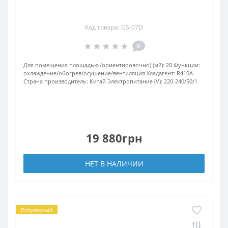
Код товара: GS-07D
0
Для помещения площадью (ориентировочно) (м2):
20
Функции:
охлаждение/обогрев/осушение/вентиляция
Хладагент:
R410А
Страна производитель:
Китай
Электропитание (V):
220-240/50/1
19 880грн
НЕТ В НАЛИЧИИ
Популярный