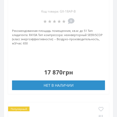
Код товара: GX-18AP-B
0
Рекомендованная площадь помещенния, кв.м:
до 51
Тип
хладагента:
R410A
Тип компрессора:
неинверторный
SEER/SCOP
(класс энергоэффективности):
–
Воздухо-производительность,
м3/час:
650
17 870грн
НЕТ В НАЛИЧИИ
Популярный