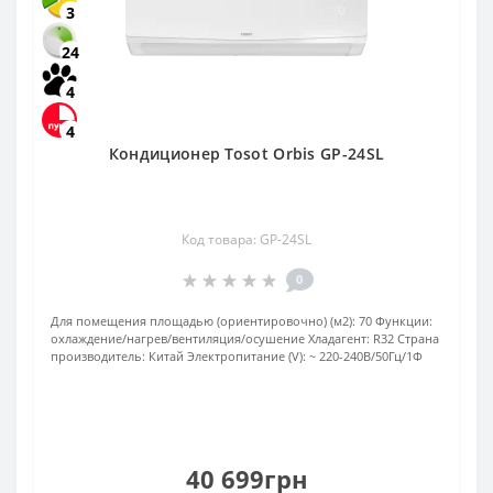
3
24
4
4
Кондиционер Tosot Orbis GP-24SL
Код товара: GP-24SL
0
Для помещения площадью (ориентировочно) (м2):
70
Функции:
охлаждение/нагрев/вентиляция/осушение
Хладагент:
R32
Страна
производитель:
Китай
Электропитание (V):
~ 220-240В/50Гц/1Ф
40 699грн