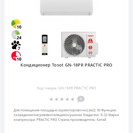
10
24
7
10
Кондиционер Tosot GN-18PR PRACTIC PRO
Код товара: GN-18PR PRACTIC PRO
0
Для помещения площадью (ориентировочно) (м2):
50
Функции:
охлаждение/нагрев/вентиляция/осушение
Хладагент:
R-32
Марка
компрессора:
PRACTIC PRO
Страна производитель:
Китай