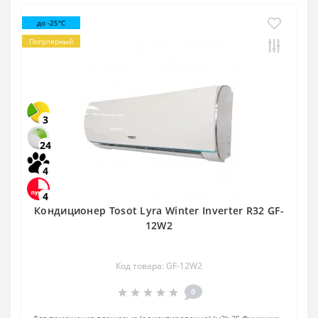
до -25°C
Популярный
3
24
4
4
Кондиционер Tosot Lyra Winter Inverter R32 GF-
12W2
Код товара: GF-12W2
0