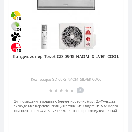
10
24
7
10
Кондиционер Tosot GD-09RS NAOMI SILVER COOL
Код товара: GD-09RS NAOMI SILVER COOL
0
Для помещения площадью (ориентировочно) (м2):
25
Функции:
охлаждение/нагрев/вентиляция/осушение
Хладагент:
R-32
Марка
компрессора:
NAOMI SILVER COOL
Страна производитель:
Китай