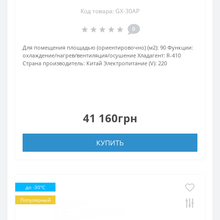
Код товара: GX-30AP
0
Для помещения площадью (ориентировочно) (м2):
90
Функции:
охлаждение/нагрев/вентиляция/осушение
Хладагент:
R-410
Страна производитель:
Китай
Электропитание (V):
220
41 160грн
КУПИТЬ
до -30°C
Популярный