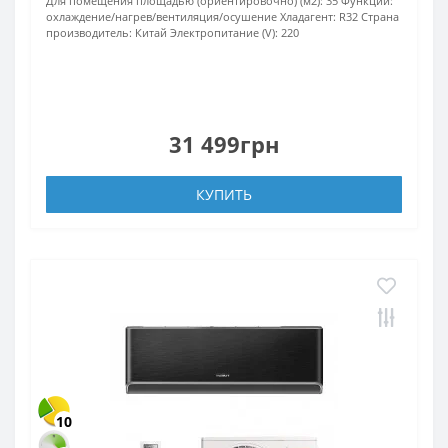
Для помещения площадью (ориентировочно) (м2):
35
Функции:
охлаждение/нагрев/вентиляция/осушение
Хладагент:
R32
Страна
производитель:
Китай
Электропитание (V):
220
31 499грн
КУПИТЬ
10