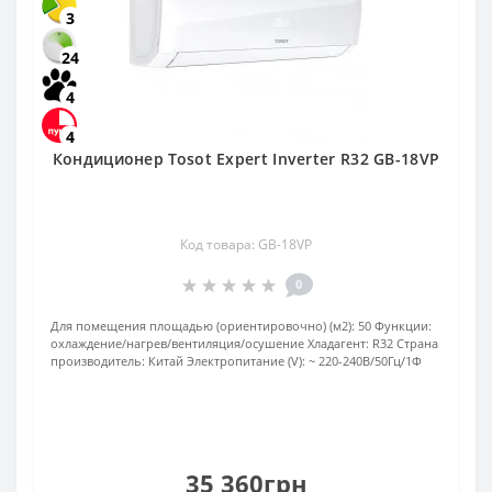
3
24
4
4
Кондиционер Tosot Expert Inverter R32 GB-18VP
Код товара: GB-18VP
0
Для помещения площадью (ориентировочно) (м2):
50
Функции:
охлаждение/нагрев/вентиляция/осушение
Хладагент:
R32
Страна
производитель:
Китай
Электропитание (V):
~ 220-240В/50Гц/1Ф
35 360грн