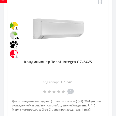
3
24
4
4
Кондиционер Tosot Integra GZ-24VS
Код товара: GZ-24VS
0
Для помещения площадью (ориентировочно) (м2):
70
Функции:
охлаждение/нагрев/вентиляция/осушение
Хладагент:
R-410
Марка компрессора:
Gree
Страна производитель:
Китай