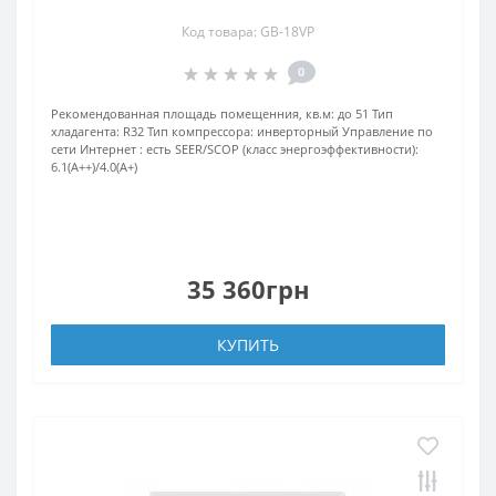
Код товара: GB-18VP
0
Рекомендованная площадь помещенния, кв.м:
до 51
Тип
хладагента:
R32
Тип компрессора:
инверторный
Управление по
сети Интернет :
есть
SEER/SCOP (класс энергоэффективности):
6.1(A++)/4.0(A+)
35 360грн
КУПИТЬ