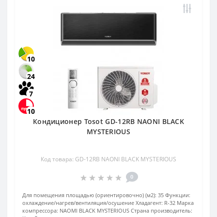
10
24
7
10
Кондиционер Tosot GD-12RB NAONI BLACK
MYSTERIOUS
Код товара: GD-12RB NAONI BLACK MYSTERIOUS
0
Для помещения площадью (ориентировочно) (м2):
35
Функции:
охлаждение/нагрев/вентиляция/осушение
Хладагент:
R-32
Марка
компрессора:
NAOMI BLACK MYSTERIOUS
Страна производитель: