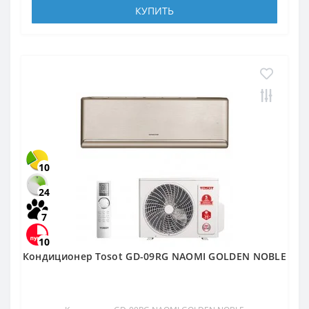
КУПИТЬ
10
24
7
10
Кондиционер Tosot GD-09RG NAOMI GOLDEN NOBLE