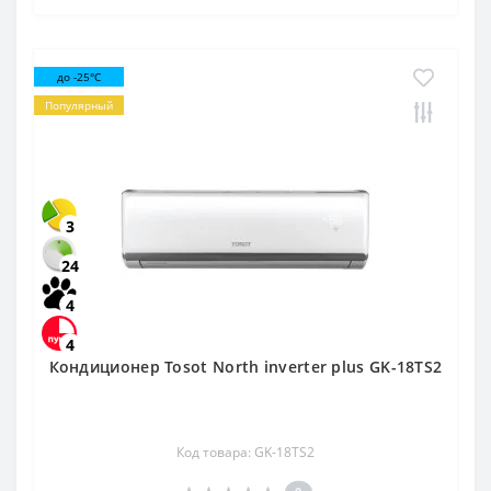
до -25°C
Популярный
3
24
4
4
Кондиционер Tosot North inverter plus GK-18TS2
Код товара: GK-18TS2