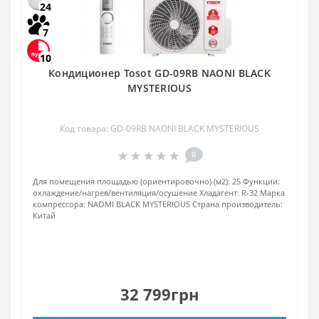
24
7
10
Кондиционер Tosot GD-09RB NAONI BLACK
MYSTERIOUS
Код товара: GD-09RB NAONI BLACK MYSTERIOUS
0
Для помещения площадью (ориентировочно) (м2):
25
Функции:
охлаждение/нагрев/вентиляция/осушение
Хладагент:
R-32
Марка
компрессора:
NAOMI BLACK MYSTERIOUS
Страна производитель:
Китай
32 799грн