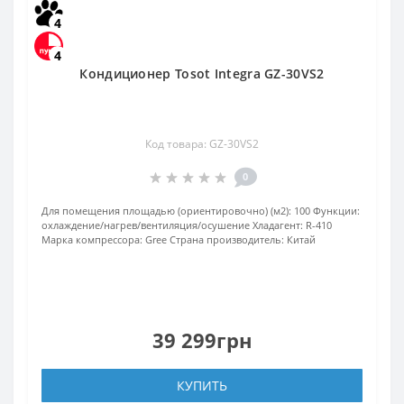
4
4
Кондиционер Tosot Integra GZ-30VS2
Код товара: GZ-30VS2
0
Для помещения площадью (ориентировочно) (м2):
100
Функции:
охлаждение/нагрев/вентиляция/осушение
Хладагент:
R-410
Марка компрессора:
Gree
Страна производитель:
Китай
39 299грн
КУПИТЬ