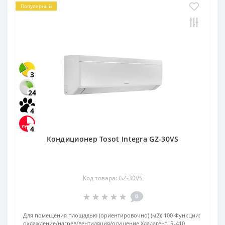
Популярный
3
24
4
4
Кондиционер Tosot Integra GZ-30VS
Код товара: GZ-30VS
0
Для помещения площадью (ориентировочно) (м2):
100
Функции:
охлаждение/нагрев/вентиляция/осушение
Хладагент:
R-410