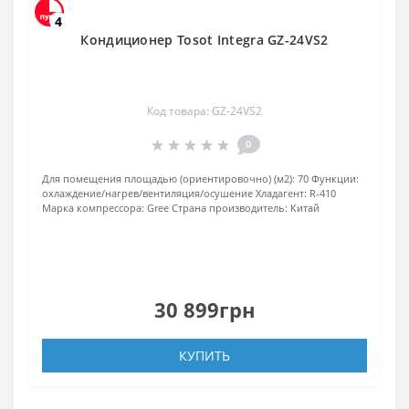
4
Кондиционер Tosot Integra GZ-24VS2
Код товара: GZ-24VS2
0
Для помещения площадью (ориентировочно) (м2):
70
Функции:
охлаждение/нагрев/вентиляция/осушение
Хладагент:
R-410
Марка компрессора:
Gree
Страна производитель:
Китай
30 899грн
КУПИТЬ