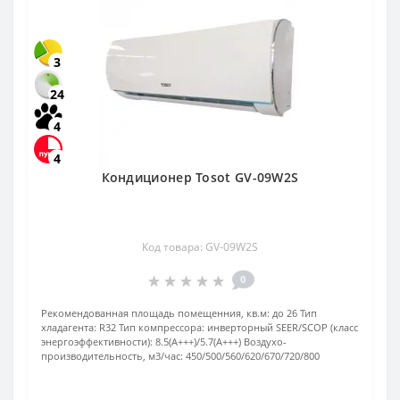
3
24
4
4
Кондиционер Tosot GV-09W2S
Код товара: GV-09W2S
0
Рекомендованная площадь помещенния, кв.м:
до 26
Тип
хладагента:
R32
Тип компрессора:
инверторный
SEER/SCOP (класс
энергоэффективности):
8.5(А+++)/5.7(А+++)
Воздухо-
производительность, м3/час:
450/500/560/620/670/720/800