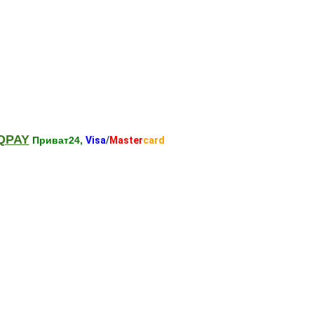
QPAY
Приват24,
Visa
/
Master
card