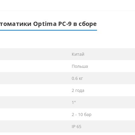
томатики Optima PC-9 в сборе
Китай
Польша
0.6 кг
2 года
1"
2 - 10 бар
IP 65