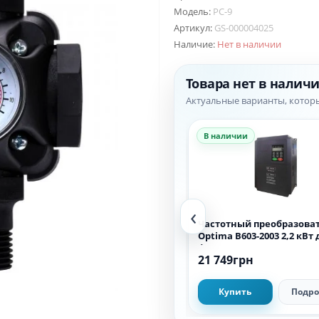
Модель:
PC-9
Артикул:
GS-000004025
Наличие:
Нет в наличии
Товара нет в налич
Актуальные варианты, котор
В наличии
В наличии
‹
Защита сухого хода Optima
Частотный преобразова
PC10
Optima B603-2003 2,2 кВт 
фазных насосов
1 321грн
21 749грн
Купить
Подробнее
Купить
Подро