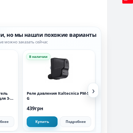
ии, но мы нашли похожие варианты
ые можно заказать сейчас
В наличии
В наличии
›
тель
Реле давления Italtecnica PM-5
Защита сухого 
для 3-х
G
439грн
1 108грн
бнее
Купить
Подробнее
Купить