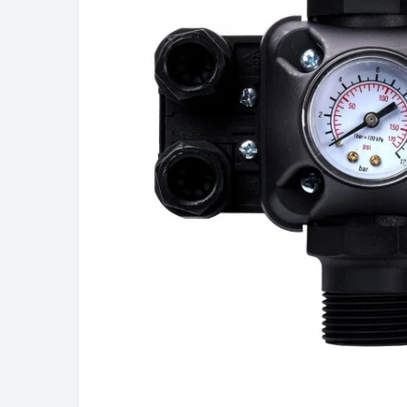
В наличии
Защита сухого хода Optima
PC19A c автоматическим
перезапуском
1 619грн
Купить
Подробнее