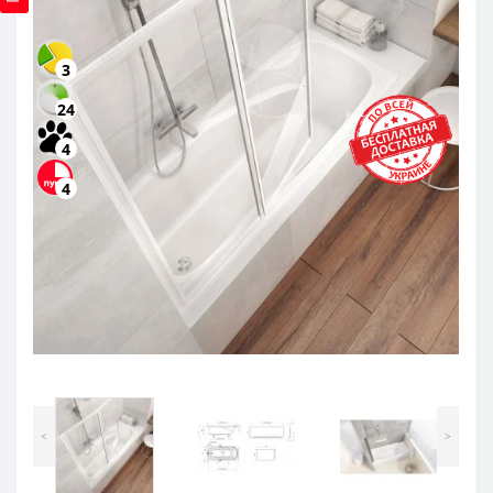
3
24
4
4
<
>