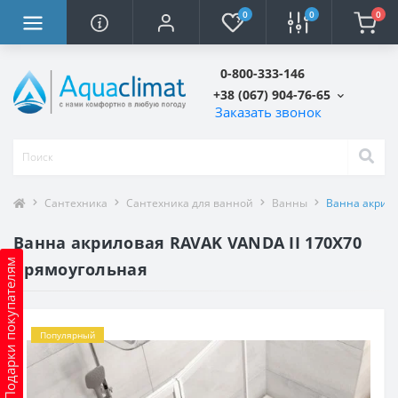
0
0
0
0-800-333-146
+38 (067) 904-76-65
Заказать звонок
Сантехника
Сантехника для ванной
Ванны
Ванна акрило
Ванна акриловая RAVAK VANDA II 170X70
Подарки покупателям
прямоугольная
Популярный