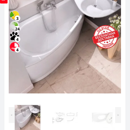
3
24
4
4
<
>