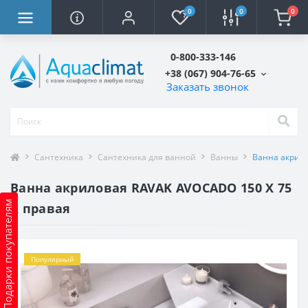
0
0
0
0-800-333-146
+38 (067) 904-76-65
Заказать звонок
Сантехника
Сантехника для ванной
Ванны
Ванна акрило
Ванна акриловая RAVAK AVOCADO 150 X 75
Подарки покупателям
R правая
Популярный