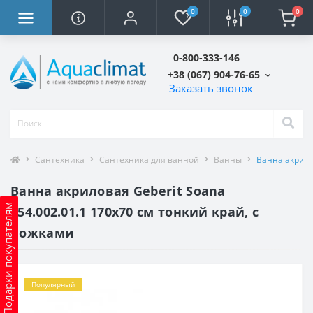
0
0
0
0-800-333-146
+38 (067) 904-76-65
Заказать звонок
Сантехника
Сантехника для ванной
Ванны
Ванна акрило
Ванна акриловая Geberit Soana
Подарки покупателям
554.002.01.1 170х70 см тонкий край, с
ножками
Популярный