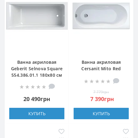
Ванна акриловая
Ванна акриловая
Geberit Selnova Square
Cersanit Mito Red
554.386.01.1 180х80 см
AZBR1000643596
с ножками
170х70 см с ножками
S906-001
7 779грн
20 490грн
7 390грн
КУПИТЬ
КУПИТЬ