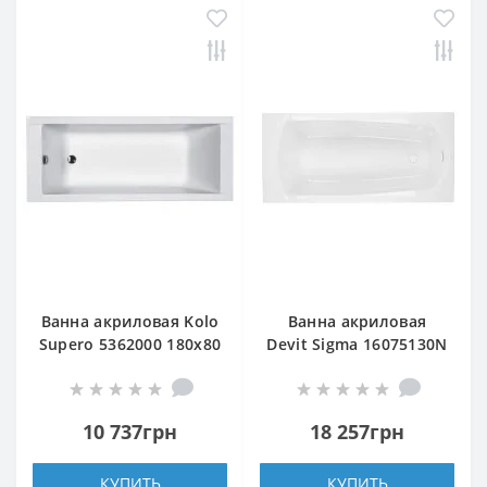
Ванна акриловая Kolo
Ванна акриловая
Supero 5362000 180x80
Devit Sigma 16075130N
см с ножками SN14
Ванна 160х75 см с
ножками и рамой
10 737грн
18 257грн
КУПИТЬ
КУПИТЬ