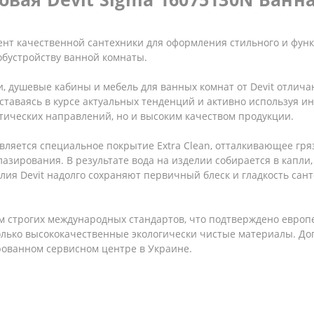
нт качественной сантехники для оформления стильного и функ
обустройству ванной комнаты.
и, душевые кабины и мебель для ванных комнат от Devit отлич
таваясь в курсе актуальных тенденций и активно используя ин
тических направлений, но и высоким качеством продукции.
ляется специальное покрытие Extra Clean, отталкивающее гря
азирования. В результате вода на изделии собирается в капли, 
делия Devit надолго сохраняют первичный блеск и гладкость сан
 строгих международных стандартов, что подтверждено европе
только высококачественные экологически чистые материалы. 
рованном сервисном центре в Украине.