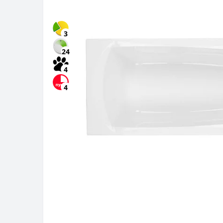
3
24
4
4