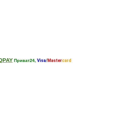
QPAY
Приват24,
Visa
/
Master
card