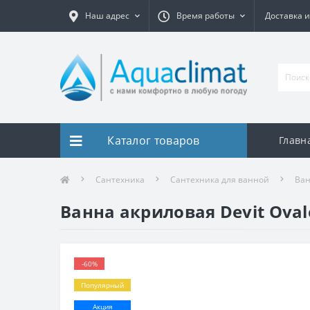
Наш адрес
Время работы
Доставка и
Каталог товаров
Главн
Сантехника
Сантехника для ванной
Ва
Ванна акриловая Devit Oval
-60%
Популярный
Акция