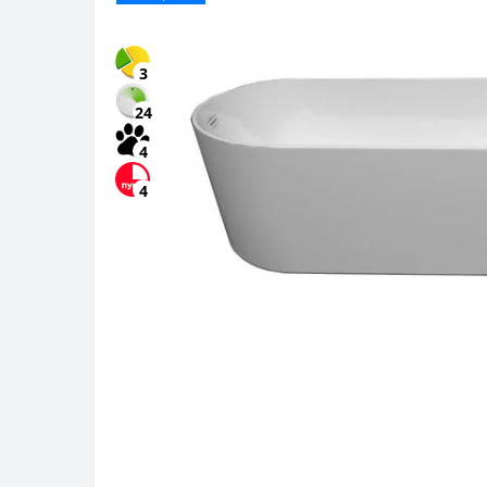
3
24
4
4