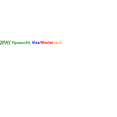
QPAY
Приват24,
Visa
/
Master
card