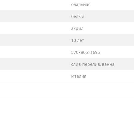
овальная
белый
акрил
10 лет
570×805×1695
слив-перелив, ванна
Италия