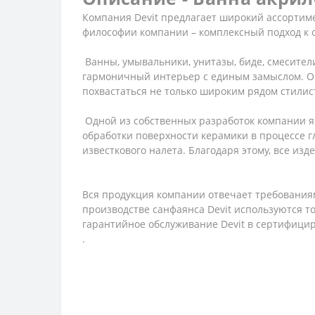
Компания Devit предлагает широкий ассортиме
философии компании – комплексный подход к 
Ванны, умывальники, унитазы, биде, смесител
гармоничный интерьер с единым замыслом. Ос
похвастаться не только широким рядом стилис
Одной из собственных разработок компании яв
обработки поверхности керамики в процессе гл
известкового налета. Благодаря этому, все из
Вся продукция компании отвечает требованиям
производстве санфаянса Devit используются 
гарантийное обслуживание Devit в сертифици
.