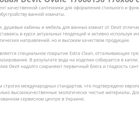
нт качественной сантехники для оформления стильного и функ
обустройству ванной комнаты.
и, душевые кабины и мебель для ванных комнат от Devit отлич
таваясь в курсе актуальных тенденций и активно используя ин
тических направлений, но и высоким качеством продукции.
ляется специальное покрытие Extra Clean, отталкивающее гря
азирования. В результате вода на изделии собирается в капли, 
делия Devit надолго сохраняют первичный блеск и гладкость сан
 строгих международных стандартов, что подтверждено европе
только высококачественные экологически чистые материалы. 
рованном сервисном центре в Украине.