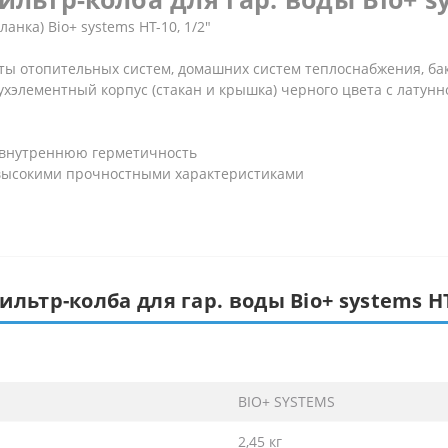
анка) Bіо+ systems HT-10, 1/2″
ы отопительных систем, домашних систем теплоснабжения, бак
ухэлементный корпус (стакан и крышка) черного цвета с латунн
 внутреннюю герметичность
с высокими прочностными характеристиками
льтр-колба для гар. воды Bіо+ systems HT-
BIO+ SYSTEMS
2,45 кг