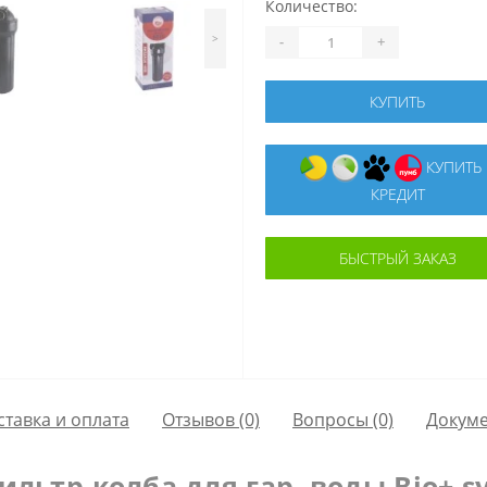
Количество:
>
-
+
КУПИТЬ
КУПИТЬ В
КРЕДИТ
БЫСТРЫЙ ЗАКАЗ
ставка и оплата
Отзывов (0)
Вопросы
(0)
Докум
льтр-колба для гар. воды Bіо+ sy