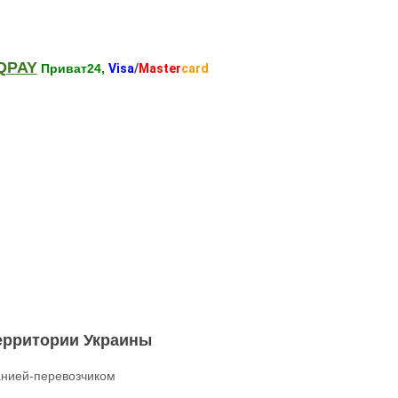
QPAY
Приват24,
Visa
/
Master
card
территории Украины
нией-перевозчиком