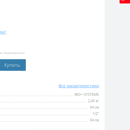
ле?
мы перезвоним
Купить
Все характеристики
BIO+ SYSTEMS
2,45 кг
34 см
1/2″
34 см