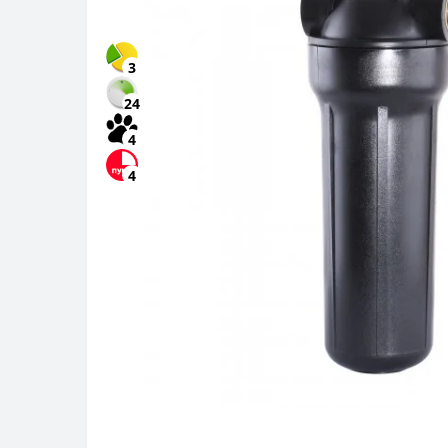
3
24
4
4