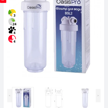
3
24
4
4
<
>