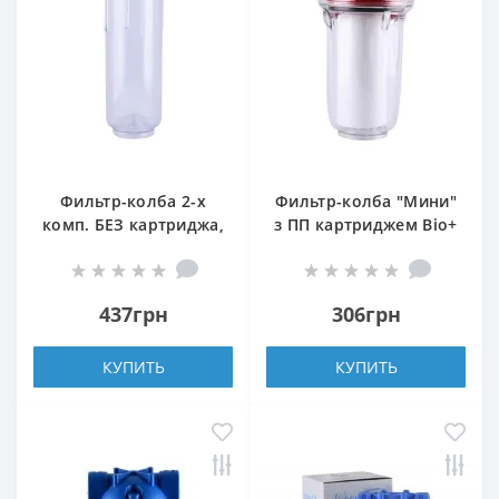
Фильтр-колба 2-х
Фильтр-колба ″Мини″
комп. БЕЗ картриджа,
з ПП картриджем Bіо+
БЕЗ коробки OasisPro
systems SL05
BSL2, 1/2″
437грн
306грн
КУПИТЬ
КУПИТЬ