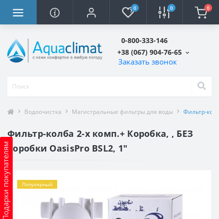
0
0
0
0-800-333-146
+38 (067) 904-76-65
Заказать звонок
Водоочистка
Магистральные фильтры для воды
Фильтр-колба
Фильтр-колба 2-х комп.+ Коробка, , БЕЗ
Подарки покупателям
коробки OasisPro BSL2, 1″
Популярный