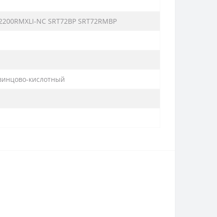
T2200RMXLI-NC SRT72BP SRT72RMBP
винцово-кислотный