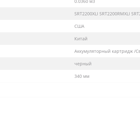
0.0360 м3
SRT2200XLI SRT2200RMXLI SR
США
Китай
Аккумуляторный картридж /С
черный
340 мм