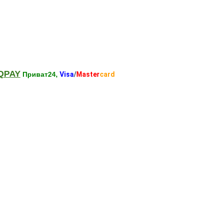
QPAY
Приват24,
Visa
/
Master
card