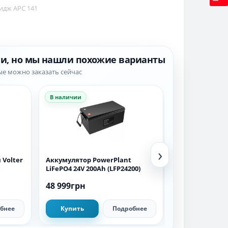
идж APC 141
ии, но мы нашли похожие варианты
ые можно заказать сейчас
В наличии
В наличии
›
 Volter
Аккумулятор PowerPlant
Аккумуляторн
LiFePO4 24V 200Ah (LFP24200)
SE-G5.1 Pro-B L
100AH 5.12kWh
48 999грн
47 620грн
бнее
Купить
Подробнее
Купить