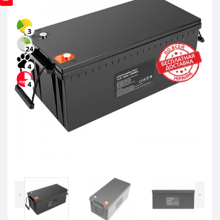
3
24
4
4
<
>