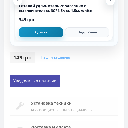
м,
Сетевой удлинитель 2E 5XSchuko с
Сет
выключателем, 3G*1.5мм, 1.5м, white
вык
349грн
299
Купить
Подробнее
149грн
Нашли дешевле?
Уведомить о наличии
Установка техники
Квалифицированные специалисты
Доставка и оплата