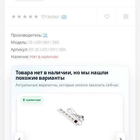
Отзывы:
(0)
Производитель:
2E
Модель:
2E-U0510M1.5BK
Артикул:
ER-2E-U0510M1.5BK
Наличие:
Нет в наличии
Товара нет в наличии, но мы нашли
похожие варианты
Актуальные варианты, которые можно заказать сейчас
В наличии
В н
‹
›