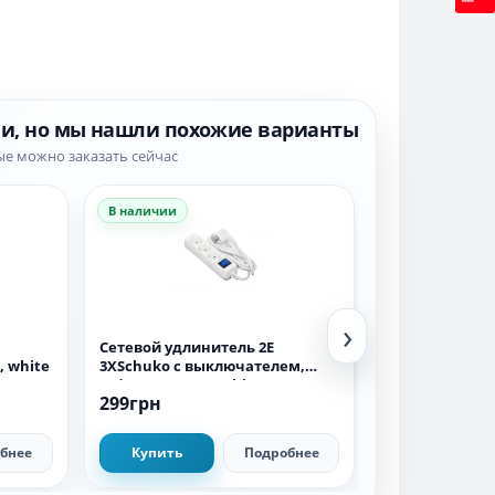
ии, но мы нашли похожие варианты
ые можно заказать сейчас
В наличии
В наличии
›
Сетевой удлинитель 2E
Сетевой удлин
, white
3XSchuko с выключателем,
5XSchuko с в
3G*1.5 мм, 1.5м, white
3G*1.5мм, 1.5м
299грн
349грн
бнее
Купить
Подробнее
Купить