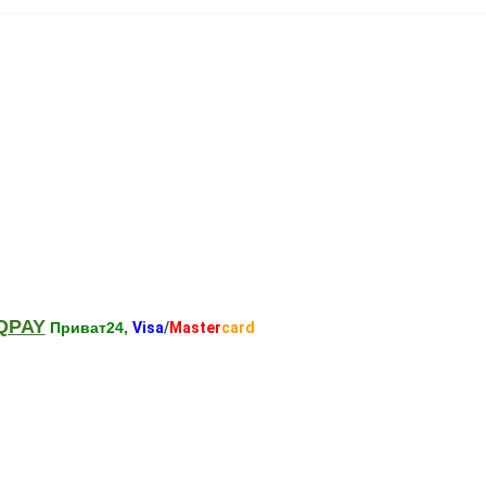
QPAY
Приват24,
Visa
/
Master
card