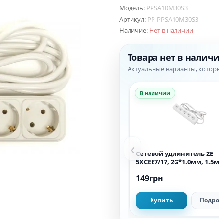
Модель:
PPSA10M30S3
Артикул:
PP-PPSA10M30S3
Наличие:
Нет в наличии
Товара нет в налич
Актуальные варианты, котор
В наличии
‹
Сетевой удлинитель 2E
5XCEE7/17, 2G*1.0мм, 1.5м
149грн
Купить
Подро