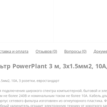
ставка и оплата
Отзывов (0)
Вопросы
(0)
Докум
тр PowerPlant 3 м, 3x1.5мм2, 10А,
.5мм2, 10А, 3 розетки, евростандарт
я подключения широкого спектра компьютерной, бытовой и эле
не более 240В и номинальным током не более 10А. Кабель дли
орпус сетевого фильтра изготовлен из огнеупорного пластика.
обный удлинитель оградит электронную технику от короткого з