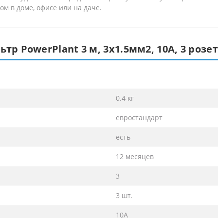
м в доме, офисе или на даче.
р PowerPlant 3 м, 3x1.5мм2, 10А, 3 розет
0.4 кг
евростандарт
есть
12 месяцев
3
3 шт.
10А