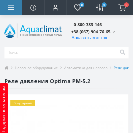
0
0
0
0-800-333-146
+38 (067) 904-76-65
Заказать звонок
Насосное оборудование
Автоматика для насосов
Реле давле
Реле давления Optima PM-5.2
Подарки покупателям
Популярный