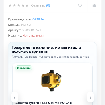
Отзывы:
(0)
Производитель:
OPTIMA
Модель:
PM-5.2
Артикул:
GS-000015571
Наличие:
Нет в наличии
Товара нет в наличии, но мы нашли
похожие варианты
Актуальные варианты, которые можно заказать сейчас
В наличии
В н
‹
›
Защита сухого хода Optima PC19A c
Защ