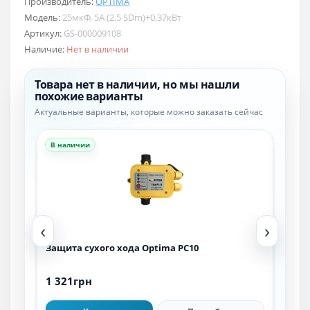
Производитель:
OPTIMA
Модель:
25мкФ, 5А (2,5 SDm)+0,37кВт
Артикул:
GS-000009108
Наличие:
Нет в наличии
Товара нет в наличии, но мы нашли
похожие варианты
Актуальные варианты, которые можно заказать сейчас
В наличии
В н
‹
›
Защита сухого хода Optima PC10
Час
2,2 
1 321грн
21 