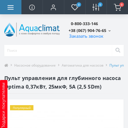
0
0
0
0-800-333-146
+38 (067) 904-76-65
Заказать звонок
Насосное оборудование
Автоматика для насосов
Пульт упра
Пульт управления для глубинного насоса
Подарки покупателям
Optima 0,37кВт, 25мкФ, 5А (2,5 SDm)
Популярный