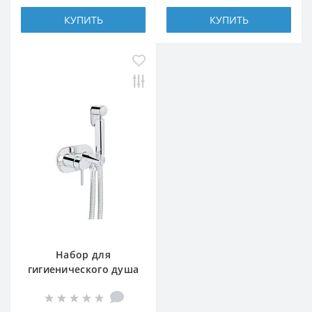
КУПИТЬ
КУПИТЬ
Набор для
гигиенического душа
(k35) QT Inspai-Varius
CRM V00440501