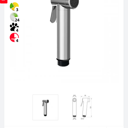
3
24
4
4