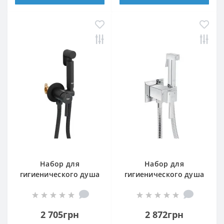
Набор для
Набор для
гигиенического душа
гигиенического душа
(k35) QT Inspai-Varius
(k35) QT Inspai-Varius
BCR V00440001
CRM V00440201
2 705грн
2 872грн