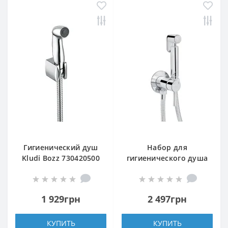
Гигиенический душ
Набор для
Kludi Bozz 730420500
гигиенического душа
(k35) QT Inspai-Varius
CRM V00440001
1 929грн
2 497грн
КУПИТЬ
КУПИТЬ