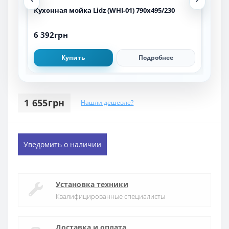
Кухонная мойка Lidz (WHI-01) 790x495/230
Кухо
6 392грн
3 9
Купить
Подробнее
1 655грн
Нашли дешевле?
Уведомить о наличии
Установка техники
Квалифицированные специалисты
Доставка и оплата