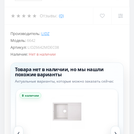
Отзывы:
(0)
Производитель:
LIDZ
Модель:
6642
Артикул:
LIDZ6642MDEC08
Наличие:
Нет в наличии
Товара нет в наличии, но мы нашли
похожие варианты
Актуальные варианты, которые можно заказать сейчас
В наличии
В н
‹
›