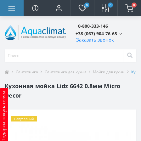
0
0
0
0-800-333-146
+38 (067) 904-76-65
Заказать звонок
Сантехника
Сантехника для кухни
Мойки для кухни
Кухо
Кухонная мойка Lidz 6642 0.8мм Micro
Подарки покупателям
Decor
Популярный