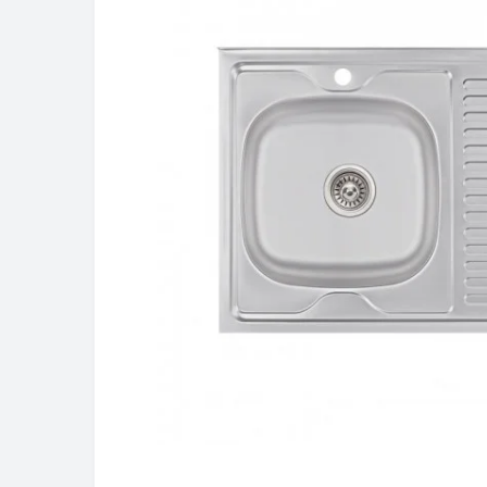
В наличии
Кухонная мойка Lidz (BLA-03)
D510/200
3 998грн
Купить
Подробнее