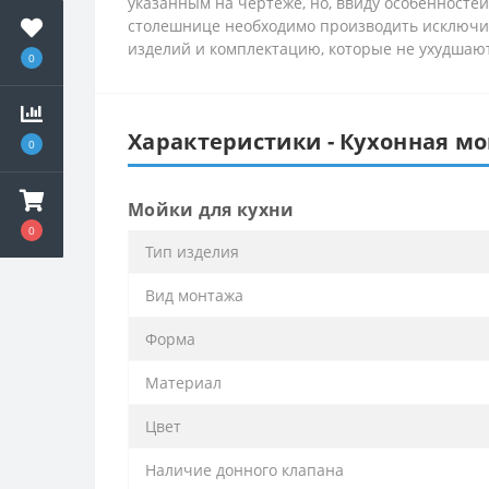
указанным на чертеже, но, ввиду особенностей
столешнице необходимо производить исключит
изделий и комплектацию, которые не ухудшают
0
Характеристики - Кухонная мойк
0
Мойки для кухни
0
Тип изделия
Вид монтажа
Форма
Материал
Цвет
Наличие донного клапана