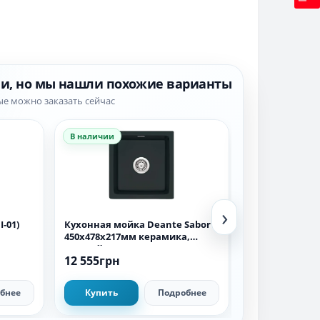
ии, но мы нашли похожие варианты
ые можно заказать сейчас
В наличии
В наличии
›
-01)
Кухонная мойка Deante Sabor
Кухонная мойк
450х478х217мм керамика,
тектонайт, 62
черный
611-62, черны
12 555грн
6 292грн
бнее
Купить
Подробнее
Купить