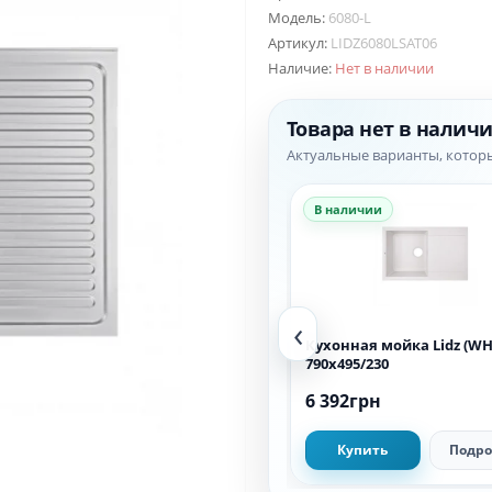
Модель:
6080-L
Артикул:
LIDZ6080LSAT06
Наличие:
Нет в наличии
Товара нет в налич
Актуальные варианты, котор
В наличии
В наличии
‹
Кухонная мойка Lidz (BLM-14)
Кухонная мойка Lidz (WHI
620x500/200
790x495/230
4 838грн
6 392грн
Купить
Подробнее
Купить
Подро