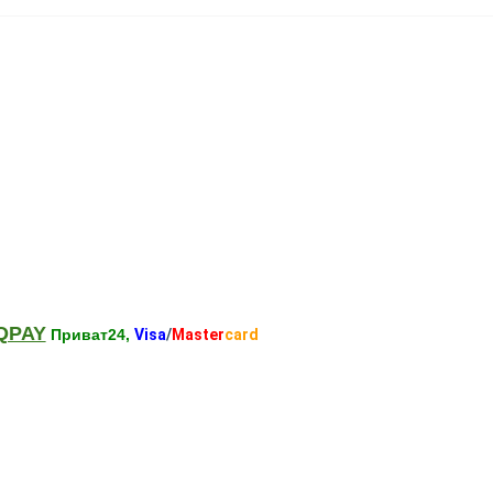
QPAY
Приват24,
Visa
/
Master
card