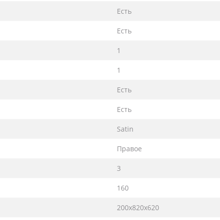
Есть
Есть
1
1
Есть
Есть
Satin
Правое
3
160
200х820х620