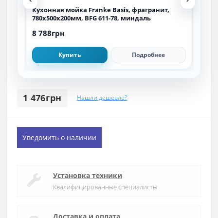
Кухонная мойка Franke Basis, фрагранит,
Кух
780х500х200мм, BFG 611-78, миндаль
620
8 788грн
6 7
Купить
Подробнее
1 476грн
Нашли дешевле?
Уведомить о наличии
Установка техники
Квалифицированные специалисты
Доставка и оплата