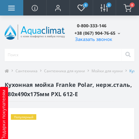
0
0
0
0-800-333-146
+38 (067) 904-76-65
Заказать звонок
Сантехника
Сантехника для кухни
Мойки для кухни
Кухо
Кухонная мойка Franke Polar, нерж.сталь,
Подарки покупателям
780х490х175мм PXL 612-E
Популярный