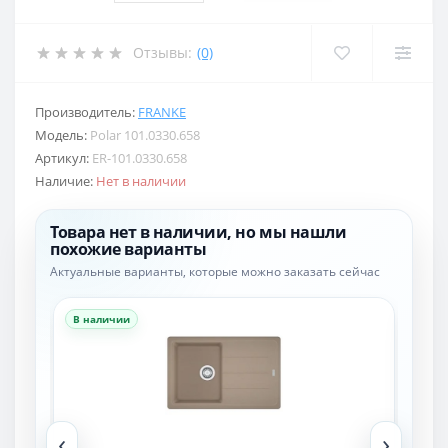
Отзывы:
(0)
Производитель:
FRANKE
Модель:
Polar 101.0330.658
Артикул:
ER-101.0330.658
Наличие:
Нет в наличии
Товара нет в наличии, но мы нашли
похожие варианты
Актуальные варианты, которые можно заказать сейчас
В наличии
В н
‹
›