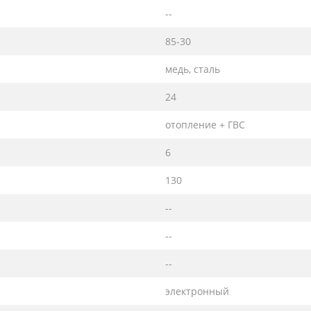
--
85-30
медь, сталь
24
отопление + ГВС
6
130
--
--
--
электронный