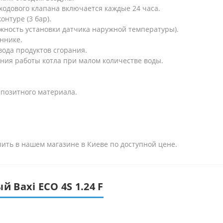
ходового клапана включается каждые 24 часа.
нтуре (3 бар).
жность установки датчика наружной температуры).
ннике.
вода продуктов сгорания.
ния работы котла при малом количестве воды.
мпозитного материала.
упить в нашем магазине в Киеве по доступной цене.
 Baxi ECO 4S 1.24 F