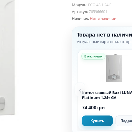
Модель:
ECO 4S 1.24 F
Артикул:
765966601
Наличие:
Нет в наличии
Товара нет в налич
Актуальные варианты, котор
В наличии
‹
Котел газовый Baxi LUN
Platinum 1.24+ GA
74 400грн
Купить
Подро