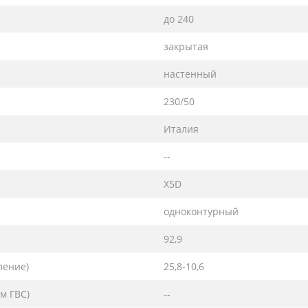
до 240
закрытая
настенный
230/50
Италия
--
X5D
одноконтурный
92,9
ление)
25,8-10,6
м ГВС)
--