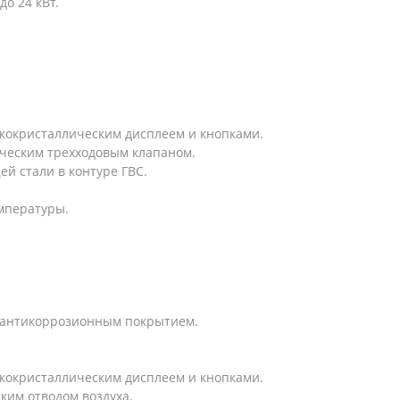
о 24 кВт.
.
кокристаллическим дисплеем и кнопками.
ическим трехходовым клапаном.
й стали в контуре ГВС.
емпературы.
с антикоррозионным покрытием.
кокристаллическим дисплеем и кнопками.
ким отводом воздуха.