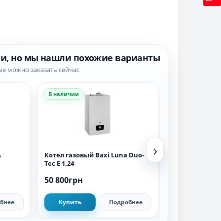
ии, но мы нашли похожие варианты
ые можно заказать сейчас
В наличии
В наличии
›
A
Котел газовый Baxi Luna Duo-
Котел газовый
Tec E 1.24
Compact E 1.24
50 800грн
48 800грн
бнее
Купить
Подробнее
Купить