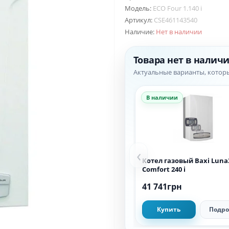
Модель:
ECO Four 1.140 i
Артикул:
CSE461143540
Наличие:
Нет в наличии
Товара нет в налич
Актуальные варианты, котор
В наличии
‹
Котел газовый Baxi Luna
Comfort 240 i
41 741грн
Купить
Подро