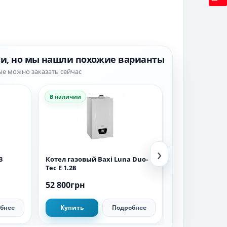
ии, но мы нашли похожие варианты
ые можно заказать сейчас
В наличии
В наличии
›
3
Котел газовый Baxi Luna Duo-
Котел газовый
Tec E 1.28
Compact E 1.24
52 800грн
48 800грн
бнее
Купить
Подробнее
Купить