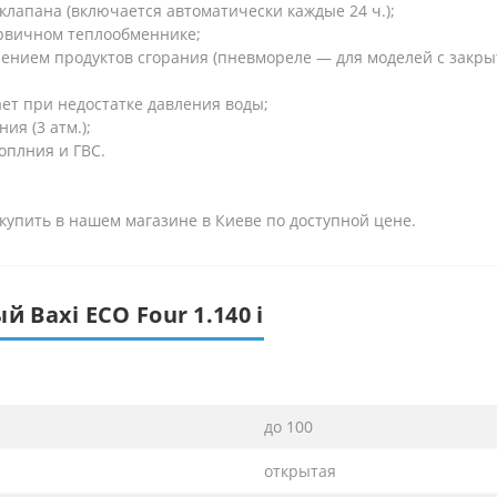
клапана (включается автоматически каждые 24 ч.);
ервичном теплообменнике;
алением продуктов сгорания (пневмореле — для моделей с закры
ает при недостатке давления воды;
ия (3 атм.);
оплния и ГВС.
 купить в нашем магазине в Киеве по доступной цене.
 Baxi ECO Four 1.140 i
до 100
открытая