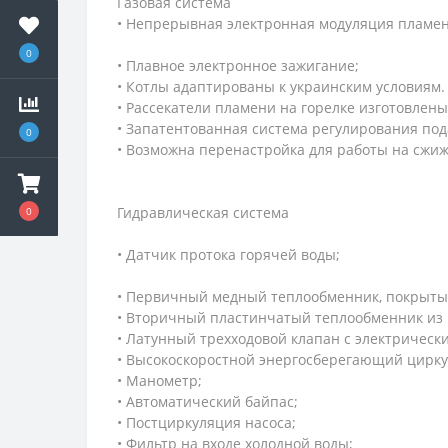
Газовая система
• Непрерывная электронная модуляция пламен
0
• Плавное электронное зажигание;
• Котлы адаптированы к украинским условиям.
• Рассекатели пламени на горелке изготовлен
• Запатентованная система регулирования пода
0
• Возможна перенастройка для работы на сжиж
Гидравлическая система
0
• Датчик протока горячей воды;
• Первичный медный теплообменник, покрыты
• Вторичный пластинчатый теплообменник из 
• Латунный трехходовой клапан с электрическ
• Высокоскоростной энергосберегающий цирку
• Манометр;
• Автоматический байпас;
• Постциркуляция насоса;
• Фильтр на входе холодной воды;