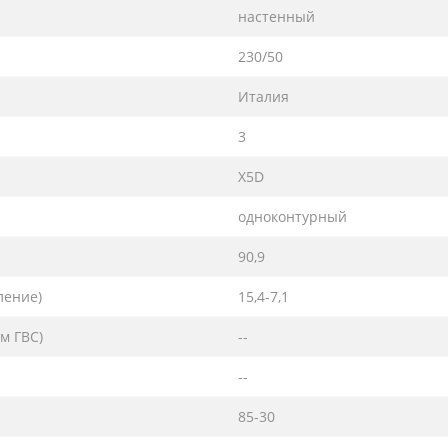
настенный
230/50
Италия
3
X5D
одноконтурный
90,9
ление)
15,4-7,1
м ГВС)
--
--
85-30