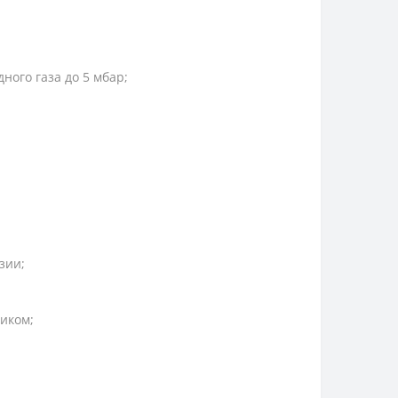
ого газа до 5 мбар;
зии;
иком;