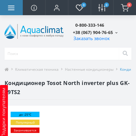
0
0
0
0-800-333-146
+38 (067) 904-76-65
Заказать звонок
Климатическая техника
Настенные кондиционеры
Кондицио
Кондиционер Tosot North inverter plus GK-
Подарки покупателям
09TS2
до -25°C
Популярный
Заканчивается