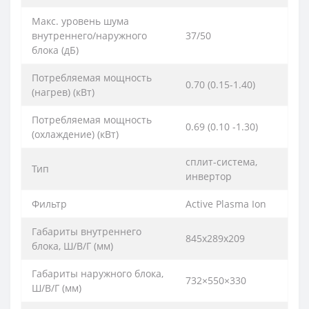
Макс. уровень шума
внутреннего/наружного
37/50
блока (дБ)
Потребляемая мощность
0.70 (0.15-1.40)
(нагрев) (кВт)
Потребляемая мощность
0.69 (0.10 -1.30)
(охлаждение) (кВт)
сплит-система,
Тип
инвертор
Фильтр
Active Plasma Ion
Габариты внутреннего
845х289х209
блока, Ш/В/Г (мм)
Габариты наружного блока,
732×550×330
Ш/В/Г (мм)