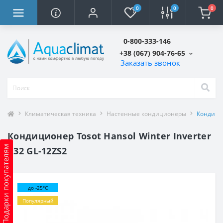
0
0
0
0-800-333-146
+38 (067) 904-76-65
Заказать звонок
Климатическая техника
Настенные кондиционеры
Кондицио
Кондиционер Tosot Hansol Winter Inverter
Подарки покупателям
R32 GL-12ZS2
до -25°C
Популярный