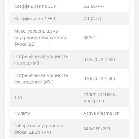
Коэффициент SCOP
5.2 (A+++)
Коэффициент SEER
7.1 (A++)
Макс. уровень шума
внутреннего/наружного
38/52
блока (дБ)
Потребляемая мощность
0.95 (0.22-1.55)
(нагрев) (кВт)
Потребляемая мощность
0.96 (0.22-1.40)
(охлаждение) (кВт)
сплит-система,
Тип
инвертор
Фильтр
Active Plasma Ion
Габариты внутреннего
845х289х209
блока, Ш/В/Г (мм)