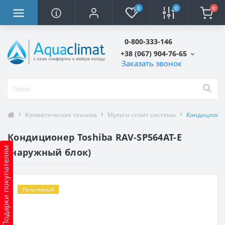
0
0
0
0-800-333-146
+38 (067) 904-76-65
Заказать звонок
Климатическая техника
Мульти-сплит системы
Кондиционер
Кондиционер Toshiba RAV-SP564AT-E
Подарки покупателям
(наружный блок)
Популярный