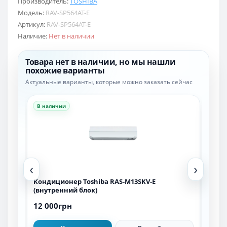
Производитель:
TOSHIBA
Модель:
RAV-SP564AT-E
Артикул:
RAV-SP564AT-E
Наличие:
Нет в наличии
Товара нет в наличии, но мы нашли
похожие варианты
Актуальные варианты, которые можно заказать сейчас
В наличии
В н
‹
›
Кондиционер Toshiba RAS-M13SKV-E
Кон
(внутренний блок)
(вн
12 000грн
16 