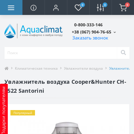
0
0
0
0-800-333-146
+38 (067) 904-76-65
Заказать звонок
Климатическая техника
Увлажнители воздуха
Увлажнитель 
Увлажнитель воздуха Cooper&Hunter CH-
Подарки покупателям
2522 Santorini
Популярный