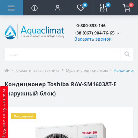
0
0
0
0-800-333-146
+38 (067) 904-76-65
Заказать звонок
Климатическая техника
Мульти-сплит системы
Кондиционер
Кондиционер Toshiba RAV-SM1603AT-E
Подарки покупателям
(наружный блок)
Популярный