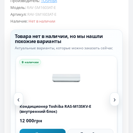
Производитель:
TOSHIBA
Модель:
RAV-SM1603AT-E
Артикул:
RAV-SM1603AT-E
Наличие:
Нет в наличии
Товара нет в наличии, но мы нашли
похожие варианты
Актуальные варианты, которые можно заказать сейчас
В наличии
В н
‹
›
Кондиционер Toshiba RAS-M13SKV-E
Кон
(внутренний блок)
(вн
12 000грн
16 