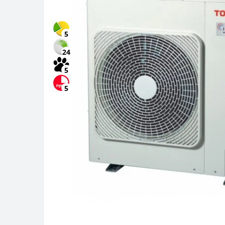
5
24
5
5