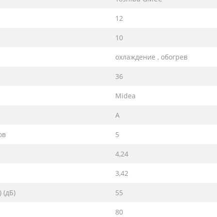
12
10
охлаждение , обогрев
36
Midea
A
ов
5
4,24
3,42
 (дБ)
55
80