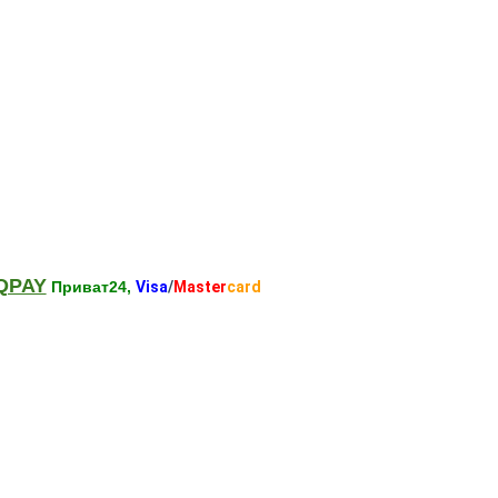
QPAY
Приват24,
Visa
/
Master
card