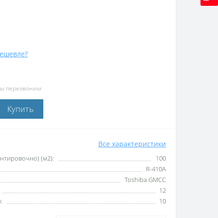
ешевле?
мы перезвоним
Купить
Все характеристики
тировочно) (м2):
100
R-410A
Toshiba GMCC
12
:
10