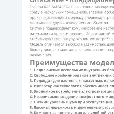
Toshiba RAS-5M34S3AV-E – высокопроизводите
сразу в нескольких помещениях. Главной особ
производительности к одному внешнему агрега
магазинов и других коммерческих объектов.
Система поддерживает комбинирование настен
возможности проектирования. Инверторный ко
стабильную температуру, экономное потребле
Модель отличается высокой надежностью, дол
блока упрощают монтаж, а использование сов
назначения.
Преимущества модели 
1. Подключение нескольких внутренних бл
2. Свободное комбинирование внутренних 
3. Подходит для настенных, кассетных, кан
4. Инверторная технология обеспечивает п
5. Экономное потребление электроэнергии
6. Независимое создание комфортного мик
7. Низкий уровень шума при эксплуатации.
8. Высокая надежность и длительный ресур
9. Компактная конструкция для удобной уст