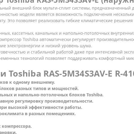
льный внешний блок мульти-сплит системы, предназначенный 
енностью модели является возможность подключения нескольки
ту. Это позволяет реализовать гибкие климатические решения д
ных, кассетных, канальных и напольно-потолочных внутренних
мпрессор Toshiba автоматически регулирует производительност
ние электроэнергии и низкий уровень шума.
говечностью и стабильной работой даже при интенсивной экс
ременных технологий позволяет поддерживать комфортный микр
Toshiba RAS-5M34S3AV-E R-41
оков к одному внешнему.
блоков разных типов и мощностей.
альных и напольно-потолочных блоков Toshiba.
лавную регулировку производительности.
 при высокой эффективности работы.
роклимата в разных помещениях.
с компрессора.
ановки.