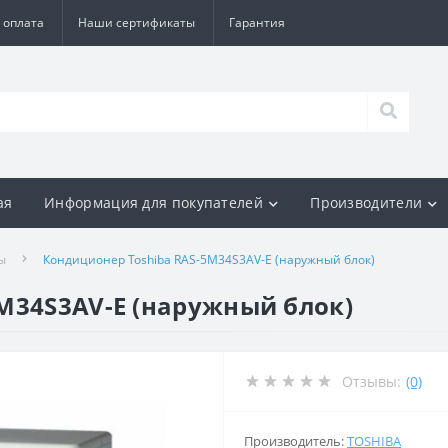
 оплата
Наши сертификаты
Гарантия
ая
Информация для покупателей
Производители
ы
Кондиционер Toshiba RAS-5M34S3AV-E (наружный блок)
M34S3AV-E (наружный блок)
Отзывы:
(0)
Производитель:
TOSHIBA