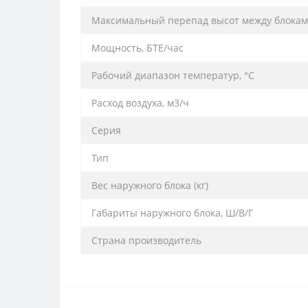
Максим­альный п­ереп­ад высот м­ежду блокам­и
Мощность, БТЕ/час
Рабочий диапазон температур, °С
Расход воздуха, м3/ч
Серия
Тип
Вес наружного блока (кг)
Габариты наружного блока, Ш/В/Г
Страна производитель