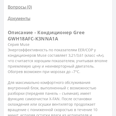
Вопросы
(0)
Документы
Описание - Кондиционер Gree
GWH18AFC-K3NNA1A
Серия Muse
Энергоэффективность по показателям EER/COP у
кондиционеров Muse составляет 3,21/3,61 (класс «А»),
что считается хорошим показателем, учитывая вполне
приемлемую цену и неинверторный двигатель.
Обогрев возможен при морозах до –7°С.
Для максимально комфортного обслуживания
внутренний блок, выполненный с возможностью
разборки (передняя панель – съемная), имеет
функцию самоочистки X-FAN. После остановки
охлаждения или осушки вентилятор продолжает
вращение с пониженной скоростью в течение 10
минут, испаряя остатки влаги из испарителя и