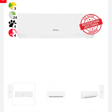
3
24
4
4
<
>