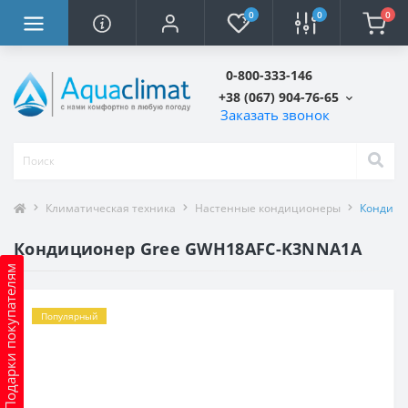
0
0
0
0-800-333-146
+38 (067) 904-76-65
Заказать звонок
Климатическая техника
Настенные кондиционеры
Кондици
Кондиционер Gree GWH18AFC-K3NNA1A
Подарки покупателям
Популярный