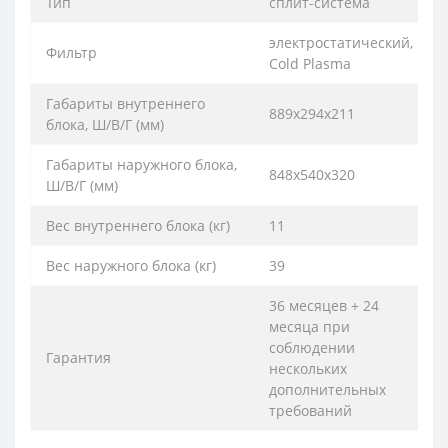
Тип
сплит-система
электростатический,
Фильтр
Cold Plasma
Габариты внутреннего
889x294x211
блока, Ш/В/Г (мм)
Габариты наружного блока,
848х540х320
Ш/В/Г (мм)
Вес внутреннего блока (кг)
11
Вес наружного блока (кг)
39
36 месяцев + 24
месяца при
соблюдении
Гарантия
нескольких
дополнительных
требований