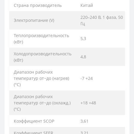
Страна производитель
Китай
220–240 B, 1 фаза, 50
Электропитание (V)
Гц
Теплопроизводительность
5,3
(кВт)
Холодопроизводительность
4,8
(кВт)
Диапазон рабочих
температур от~до (нагрев)
-7 +24
(°C)
Диапазон рабочих
температур от~до (охлажд.)
+18 +48
(°C)
Коэффициент SCOP
3,61
Коэффициент SEER
3,21