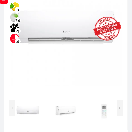
3
24
4
4
<
>