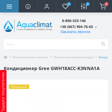
0
0
0
0-800-333-146
+38 (067) 904-76-65
Заказать звонок
Климатическая техника
Настенные кондиционеры
Кондици
Кондиционер Gree GWH18ACC-K3NNA1A
Подарки покупателям
Популярный