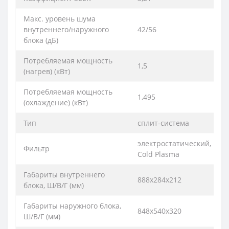
Макс. уровень шума
внутреннего/наружного
42/56
блока (дБ)
Потребляемая мощность
1,5
(нагрев) (кВт)
Потребляемая мощность
1,495
(охлаждение) (кВт)
Тип
сплит-система
электростатический,
Фильтр
Cold Plasma
Габариты внутреннего
888x284x212
блока, Ш/В/Г (мм)
Габариты наружного блока,
848х540х320
Ш/В/Г (мм)