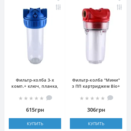
Фильтр-колба 3-х
Фильтр-колба ″Мини″
комп.+ ключ, планка,
з ПП картриджем Bіо+
БЕЗ картриджа Bio+
systems SL05
systems NSL10-3K, 3/4″
615грн
306грн
КУПИТЬ
КУПИТЬ