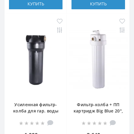
КУПИТЬ
КУПИТЬ
Усиленная фильтр-
Фильтр-колба + ПП
колба для гар. воды
картридж Big Blue 20″,
(ключ, планка) Bіо+
1″ NEW (функция
systems HT-10, 3/4″
обратной промывки)