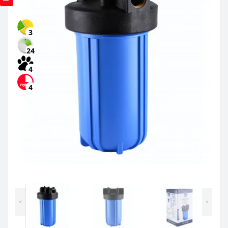
3
24
4
4
<
>