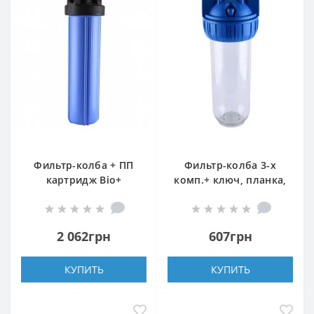
Фильтр-колба + ПП
Фильтр-колба 3-х
картридж Bіо+
комп.+ ключ, планка,
systems SL20-BB Big
БЕЗ картриджа Bio+
Blue 20″, 1″ (синий)
systems NSL10-3K, 1/2″
2 062грн
607грн
КУПИТЬ
КУПИТЬ