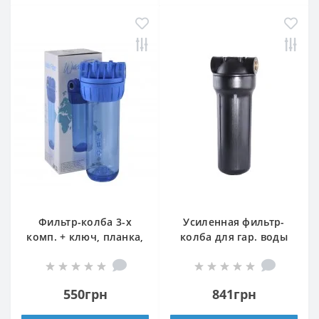
Фильтр-колба 3-х
Усиленная фильтр-
комп. + ключ, планка,
колба для гар. воды
БЕЗ картриджа, 3/4″
Bіо+ systems HT-10,
(Турция)
1/2″
550грн
841грн