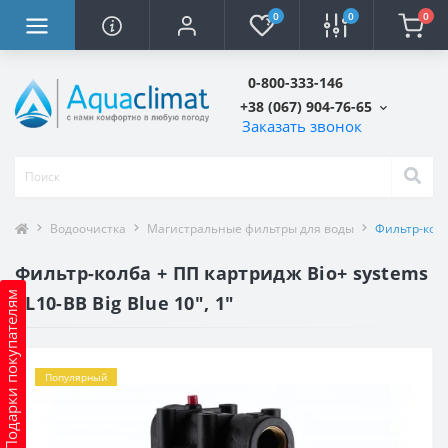
0
0
0
0-800-333-146
+38 (067) 904-76-65
Заказать звонок
Водоочистка
Магистральные фильтры для воды
Фильтр-колба
Фильтр-колба + ПП картридж Bіо+ systems
Подарки покупателям
SL10-BB Big Blue 10″, 1″
Популярный