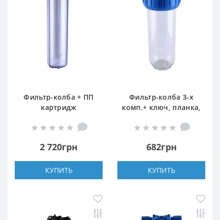
Фильтр-колба + ПП
Фильтр-колба 3-х
картридж
комп.+ ключ, планка,
ПРОЗРАЧНАЯ Bіо+
БЕЗ картриджа Bio+
systems SL20TS-BB Big
systems NSL10-3K, 1″
Blue 20″, 1″
2 720грн
682грн
КУПИТЬ
КУПИТЬ