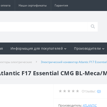
 оплата
Наши сертификаты
Гарантия
ая
Информация для покупателей
Производители
екторы электрические
Электрический конвектор Atlantic F17 Essent
lantic F17 Essential CMG BL-Meca/
Отзывы:
(0)
Производитель:
ATLANTIC