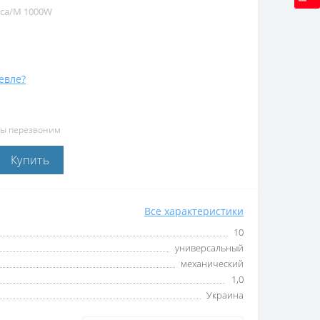
eca/M 1000W
евле?
мы перезвоним
Купить
Все характеристики
10
универсальный
механический
1,0
Украина