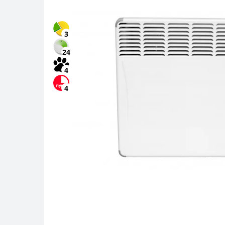
3
24
4
4