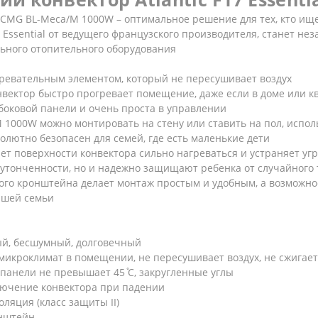
al CMG BL-Meca/M 1000W – оптимальное решение для тех, кто и
 Essential от ведущего французского производителя, станет н
льного отопительного оборудования
ревательным элементом, который не пересушивает воздух
нвектор быстро прогревает помещение, даже если в доме или к
боковой панели и очень проста в управлении
/M 1000W можно монтировать на стену или ставить на пол, испо
олютно безопасен для семей, где есть маленькие дети
т поверхности конвектора сильно нагреваться и устраняет угр
 утонченности, но и надежно защищают ребенка от случайного
ого кронштейна делает монтаж простым и удобным, а возможно
ашей семьи
ый, бесшумный, долговечный
 микроклимат в помещении, не пересушивает воздух, не сжигает
панели не превышает 45 ̊С, закругленные углы
лючение конвектора при падении
ляция (класс защиты II)
онштейн