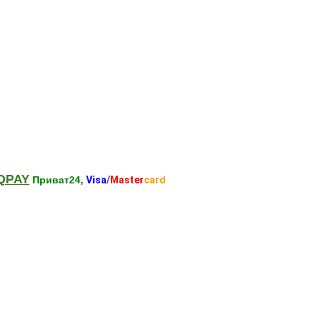
QPAY
Приват24,
Visa
/
Master
card