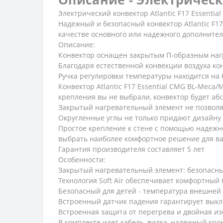
Электрический конвектор Atlantic F17 Essenti
Надежный и безопасный конвектор Atlantic F17
качестве основного или надежного дополните
Описание:
Конвектор оснащен закрытым П-образным наг
Благодаря естественной конвекции воздуха ко
Ручка регулировки температуры находится на 
Конвектор Atlantic F17 Essential CMG BL-Meca
крепления вы не выбрали, конвектор будет абс
Закрытый нагревательный элемент не позволяе
Округленные углы не только придают дизайну
Простое крепление к стене с помощью надежн
выбрать наиболее комфортное решение для в
Гарантия производителя составляет 5 лет
Особенности:
Закрытый нагревательный элемент: безопасн
Технология Soft Air обеспечивает комфортный
Безопасный для детей - температура внешней 
Встроенный датчик падения гарантирует вык
Встроенная защита от перегрева и двойная изо
В комплекте идет кабель, вилка, надежный кр