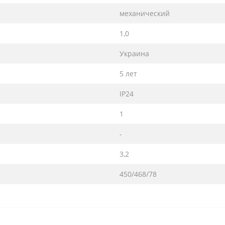
механический
1,0
Украина
5 лет
IP24
1
-
3,2
450/468/78