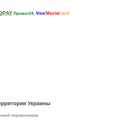
QPAY
Приват24,
Visa
/
Master
card
территории Украины
нией-перевозчиком