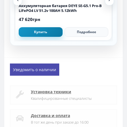
h
Аккумуляторная батарея DEYE SE-G5.1 Pro-B
Акк
LiFePO4 LV 51.2v 100AH 5.12kWh
(LFP
47 620грн
48 
Купить
Подробнее
Уведомить о наличии
Установка техники
Квалифицированные специалисты
Доставка и оплата
В тот же день при заказе до 16:00