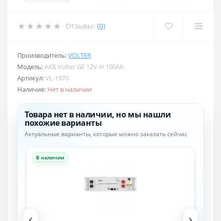
Отзывы:
(0)
Производитель:
VOLTER
Модель:
АКБ Volter GE 12V-H 100Ah
Артикул:
VL-1970
Наличие:
Нет в наличии
Товара нет в наличии, но мы нашли
похожие варианты
Актуальные варианты, которые можно заказать сейчас
В наличии
В н
‹
›