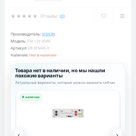
Отзывы:
(0)
Производитель:
VISION
Модель:
FM 12V 45Ah
Артикул:
ER-6FM45-X
Наличие:
Нет в наличии
Товара нет в наличии, но мы нашли
похожие варианты
Актуальные варианты, которые можно заказать сейчас
В наличии
В н
‹
›