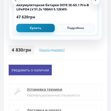
h
Аккумуляторная батарея DEYE SE-G5.1 Pro-B
Акк
LiFePO4 LV 51.2v 100AH 5.12kWh
(LFP
47 620грн
48 
Купить
Подробнее
4 830грн
Нашли дешевле?
Уведомить о наличии
Установка техники
Квалифицированные специалисты
Доставка и оплата