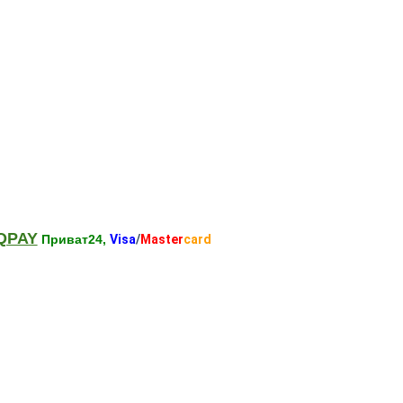
QPAY
Приват24,
Visa
/
Master
card