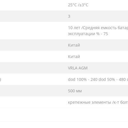
25°C /±3°C
3
10 лет /Средняя емкость бат
эксплуатации % - 75
Китай
Китай
VRLA AGM
)
dod 100% - 240 dod 50% - 480 
500 мм
крепежные элементы /к-т бол