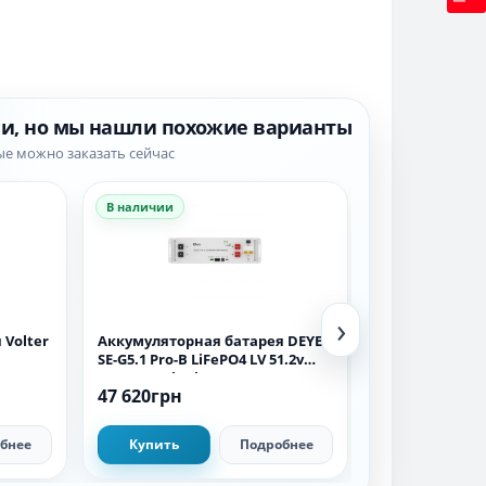
ии, но мы нашли похожие варианты
ые можно заказать сейчас
В наличии
В наличии
›
 Volter
Аккумуляторная батарея DEYE
Аккумулятор 
SE-G5.1 Pro-B LiFePO4 LV 51.2v
LiFePO4 24V 20
100AH 5.12kWh
47 620грн
48 999грн
бнее
Купить
Подробнее
Купить