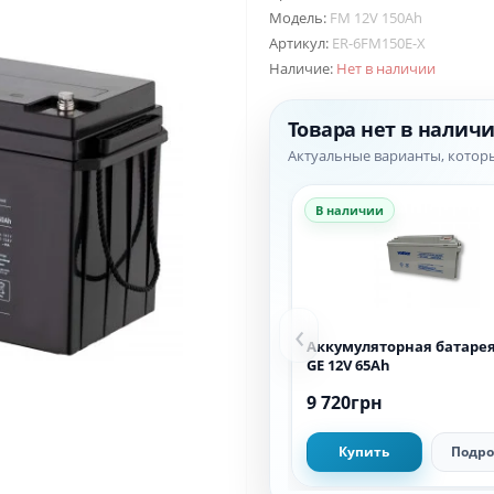
Модель:
FM 12V 150Ah
Артикул:
ER-6FM150E-X
Наличие:
Нет в наличии
Товара нет в налич
Актуальные варианты, котор
В наличии
‹
Аккумуляторная батарея
GE 12V 65Ah
9 720грн
Купить
Подро