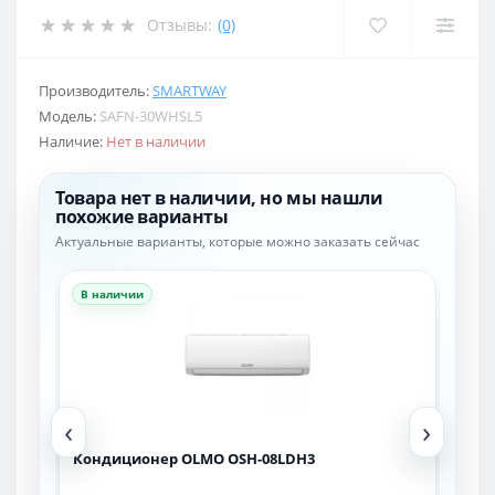
Отзывы:
(0)
Производитель:
SMARTWAY
Модель:
SAFN-30WHSL5
Наличие:
Нет в наличии
Товара нет в наличии, но мы нашли
похожие варианты
Актуальные варианты, которые можно заказать сейчас
В наличии
В н
‹
›
FRA-
Кондиционер OLMO OSH-08LDH3
Кон