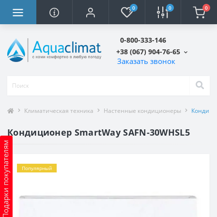
0
0
0
0-800-333-146
+38 (067) 904-76-65
Заказать звонок
Климатическая техника
Настенные кондиционеры
Кондици
Кондиционер SmartWay SAFN-30WHSL5
Подарки покупателям
Популярный