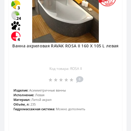
3
24
4
4
Ванна акриловая RAVAK ROSA II 160 X 105 L левая
Код товара: ROSA II
0
Изделие:
Асимметричные ванны
Исполнение:
Левая
Материал:
Литой акрил
Объём, л:
235
Гидромассажная система:
Можно дополнить