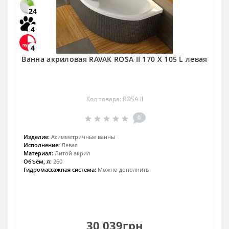
24
4
4
Ванна акриловая RAVAK ROSA II 170 X 105 L левая
Код товара: ROSA II
0
Изделие:
Асимметричные ванны
Исполнение:
Левая
Материал:
Литой акрил
Объём, л:
260
Гидромассажная система:
Можно дополнить
30 039грн