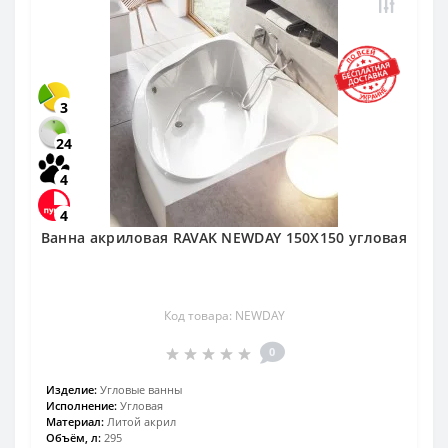
3
24
4
4
Ванна акриловая RAVAK NEWDAY 150X150 угловая
Код товара: NEWDAY
0
Изделие:
Угловые ванны
Исполнение:
Угловая
Материал:
Литой акрил
Объём, л:
295