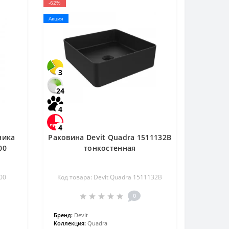
-62%
Акция
3
24
4
4
ника
Раковина Devit Quadra 1511132B
00
тонкостенная
00
Код товара: Devit Quadra 1511132B
0
Бренд:
Devit
Коллекция:
Quadra