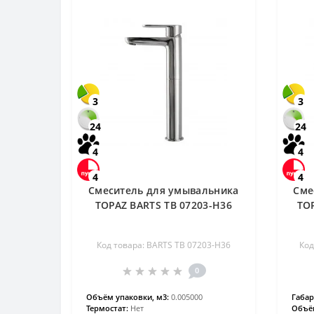
3
3
24
24
4
4
4
4
Смеситель для умывальника
Сме
TOPAZ BARTS TB 07203-H36
TO
Код товара: BARTS TB 07203-H36
Код
0
Объём упаковки, м3:
0.005000
Габар
Термостат:
Нет
Объём