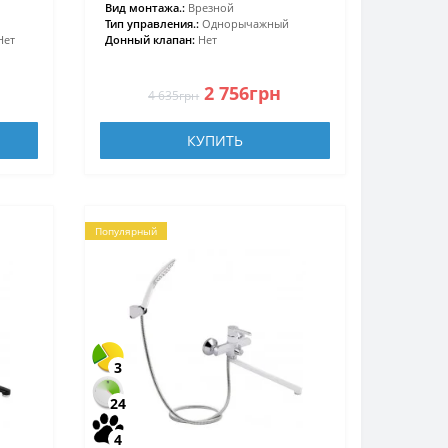
Вид монтажа.:
Врезной
Тип управления.:
Однорычажный
Нет
Донный клапан:
Нет
2 756грн
4 635грн
КУПИТЬ
Популярный
3
24
4