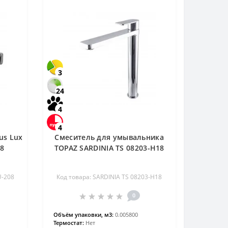
3
24
4
4
us Lux
Смеситель для умывальника
8
TOPAZ SARDINIA TS 08203-H18
U-208
Код товара: SARDINIA TS 08203-H18
0
Объём упаковки, м3:
0.005800
Термостат:
Нет