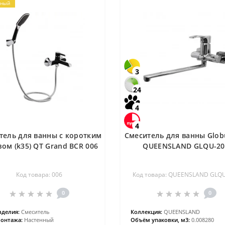
рный
3
24
4
4
тель для ванны с коротким
Смеситель для ванны Glob
ом (k35) QT Grand BCR 006
QUEENSLAND GLQU-20
Код товара: 006
Код товара: QUEENSLAND GLQ
0
0
зделия:
Смеситель
Коллекция:
QUEENSLAND
онтажа:
Настенный
Объём упаковки, м3:
0.008280