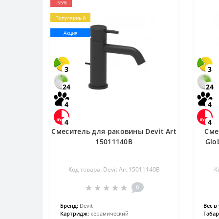
-55%
Популярный
Акция
3
3
24
24
4
4
4
4
Смеситель для раковины Devit Art
Сме
15011140B
Glo
Код товара: Devit Art 15011140B
К
0
Бренд:
Devit
Вес в 
Картридж:
керамический
Габар