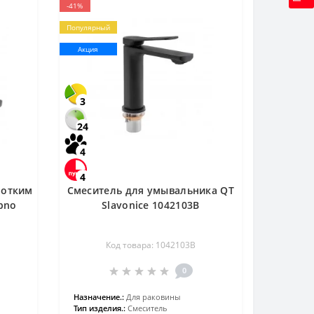
-41%
Популярный
Акция
3
24
4
4
ротким
Смеситель для умывальника QT
pno
Slavonice 1042103B
Код товара: 1042103B
0
Назначение.:
Для раковины
Тип изделия.:
Смеситель