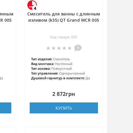
4
линным
Смеситель для ванны с длинным
CR 005
изливом (k35) QT Grand WCR 005
Код товара: 005
0
Тип изделия:
Смеситель
Вид монтажа:
Настенный
Тип излива:
Поворотный
Тип управления:
Однорычажный
Да
Душевой гарнитур в комплекте:
Да
2 872грн
КУПИТЬ