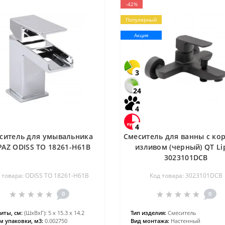
-42%
Популярный
Акция
3
24
4
4
ситель для умывальника
Смеситель для ванны с ко
PAZ ODISS TO 18261-H61B
изливом (черный) QT Li
3023101DCB
 товара: ODISS TO 18261-H61B
Код товара: 3023101DCB
0
0
иты, см:
(ШхВхГ): 5 х 15.3 х 14.2
Тип изделия:
Смеситель
 упаковки, м3:
0.002750
Вид монтажа:
Настенный