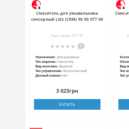
4
4
Смеситель для умывальника
Смеси
сенсорный Lidz (CRM) 90 00 077 00
Код товара: 077 00
К
0
Назначение.:
Для раковины
Колле
Тип изделия.:
Смеситель
Объём
Вид монтажа.:
Врезной
Вид м
Тип управления.:
Бесконтактный
Тип и
Донный клапан:
Нет
Тип у
3 023грн
КУПИТЬ