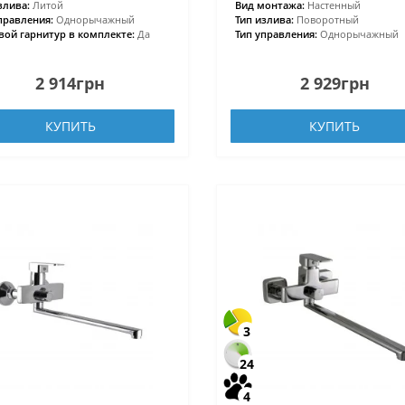
злива:
Литой
Вид монтажа:
Настенный
правления:
Однорычажный
Тип излива:
Поворотный
ой гарнитур в комплекте:
Да
Тип управления:
Однорычажный
2 914грн
2 929грн
КУПИТЬ
КУПИТЬ
3
24
4