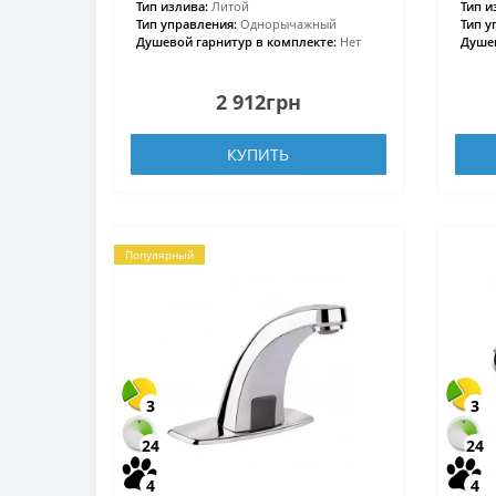
Тип излива:
Литой
Тип и
Тип управления:
Однорычажный
Тип у
Душевой гарнитур в комплекте:
Нет
Душев
2 912грн
КУПИТЬ
Популярный
3
3
24
24
4
4