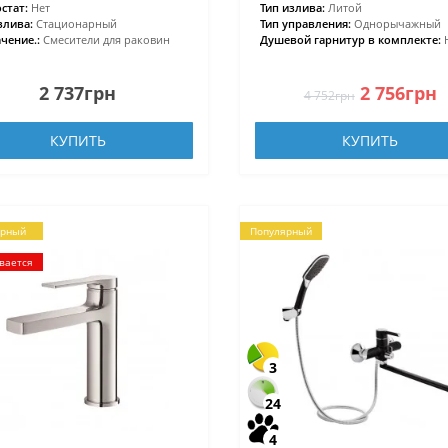
стат:
Нет
Тип излива:
Литой
злива:
Стационарный
Тип управления:
Однорычажный
чение.:
Смесители для раковин
Душевой гарнитур в комплекте:
2 737грн
2 756грн
4 752грн
КУПИТЬ
КУПИТЬ
ярный
Популярный
вается
3
24
4