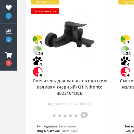
Популярный
Популя
Заканчивается
0
0
3
3
24
24
0
4
4
4
4
Смеситель для ванны с коротким
Смеси
изливом (черный) QT Nihonto
излив
3022101DCB
Код товара: 3022101DCB
0
Тип изделия:
Смеситель
Тип и
Вид монтажа:
Настенный
Вид м