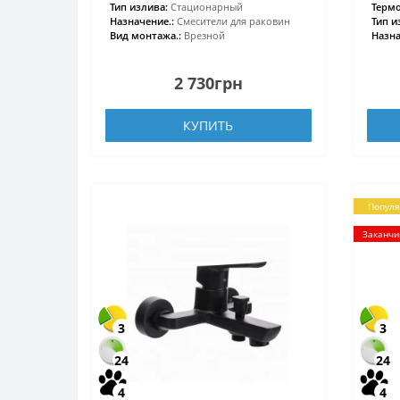
Тип излива:
Стационарный
Термо
Назначение.:
Смесители для раковин
Тип и
Вид монтажа.:
Врезной
Назна
2 730грн
КУПИТЬ
Попул
Заканчи
3
3
24
24
4
4