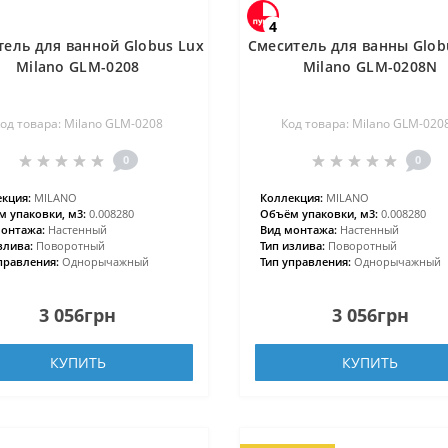
4
тель для ванной Globus Lux
Смеситель для ванны Glob
Milano GLM-0208
Milano GLM-0208N
од товара: Milano GLM-0208
Код товара: Milano GLM-020
0
0
кция:
MILANO
Коллекция:
MILANO
 упаковки, м3:
0.008280
Объём упаковки, м3:
0.008280
онтажа:
Настенный
Вид монтажа:
Настенный
злива:
Поворотный
Тип излива:
Поворотный
правления:
Однорычажный
Тип управления:
Однорычажный
3 056грн
3 056грн
КУПИТЬ
КУПИТЬ