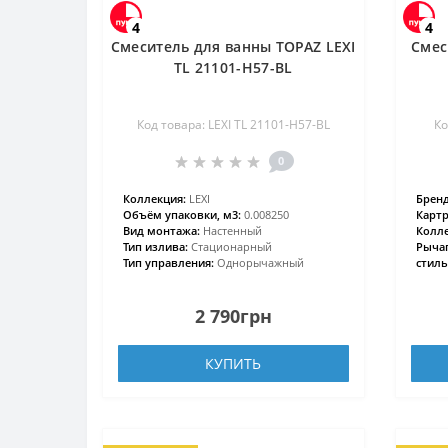
4
4
Смеситель для ванны TOPAZ LEXI
Смес
TL 21101-H57-BL
Код товара: LEXI TL 21101-H57-BL
Ко
0
Коллекция:
LEXI
Бренд
Объём упаковки, м3:
0.008250
Карт
Вид монтажа:
Настенный
Колле
Тип излива:
Стационарный
Рычаг
Тип управления:
Однорычажный
стиль
2 790грн
КУПИТЬ