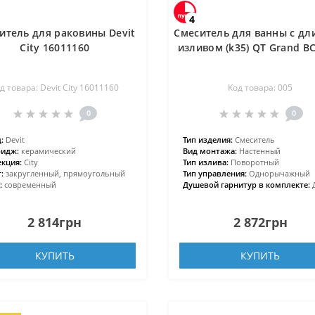
4
итель для раковины Devit
Смеситель для ванны с д
City 16011160
изливом (k35) QT Grand B
д товара: Devit City 16011160
Код товара: 005
0
0
:
Devit
Тип изделия:
Смеситель
ридж:
керамический
Вид монтажа:
Настенный
кция:
City
Тип излива:
Поворотный
:
закругленный, прямоугольный
Тип управления:
Однорычажный
:
современный
Душевой гарнитур в комплекте:
2 814грн
2 872грн
КУПИТЬ
КУПИТЬ