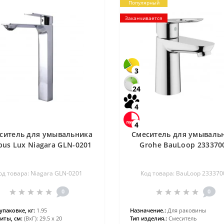
Популярный
Заканчивается
3
24
4
4
ситель для умывальника
Смеситель для умываль
bus Lux Niagara GLN-0201
Grohe BauLoop 233370
од товара: Niagara GLN-0201
Код товара: BauLoop 233370
0
0
упаковке, кг:
1.95
Назначение.:
Для раковины
иты, см:
(ВхГ): 29.5 х 20
Тип изделия.:
Смеситель