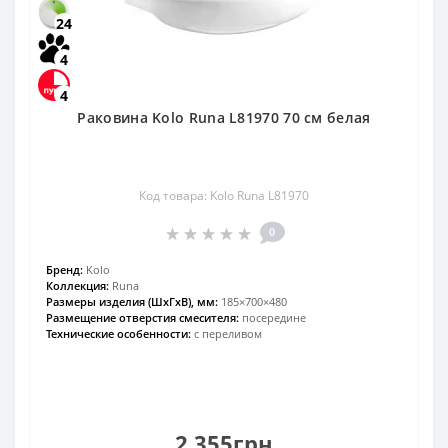
24
4
4
Раковина Kolo Runa L81970 70 см белая
Код товара: Kolo Runa L81970
0
Бренд:
Kolo
Коллекция:
Runa
Размеры изделия (ШхГхВ), мм:
185×700×480
Размещение отверстия смесителя:
посередине
Технические особенности:
с переливом
2 355грн