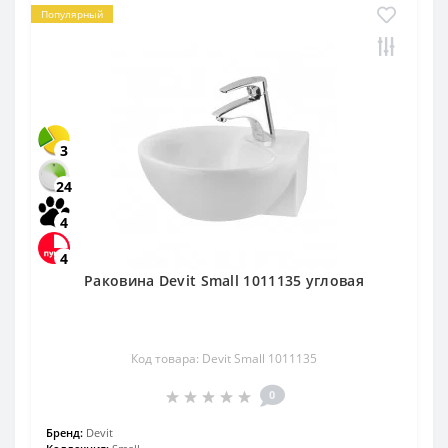
Популярный
3
24
4
4
Раковина Devit Small 1011135 угловая
Код товара: Devit Small 1011135
0
Бренд:
Devit