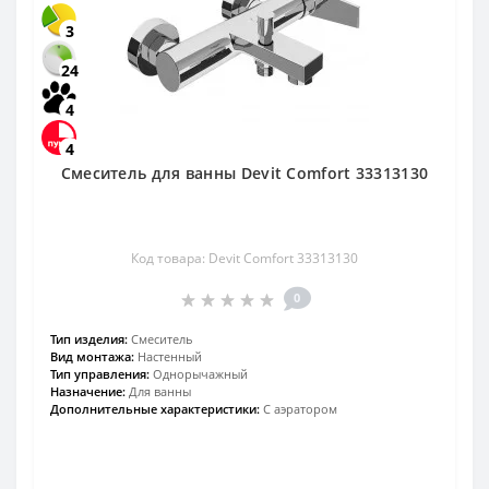
3
24
4
4
Смеситель для ванны Devit Comfort 33313130
Код товара: Devit Comfort 33313130
0
Тип изделия:
Смеситель
Вид монтажа:
Настенный
Тип управления:
Однорычажный
Назначение:
Для ванны
Дополнительные характеристики:
С аэратором