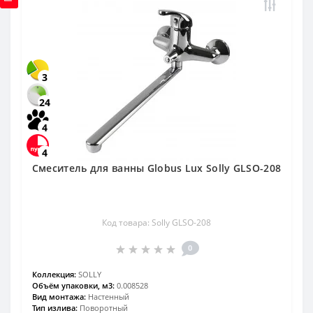
3
24
4
4
Смеситель для ванны Globus Lux Solly GLSO-208
Код товара: Solly GLSO-208
0
Коллекция:
SOLLY
Объём упаковки, м3:
0.008528
Вид монтажа:
Настенный
Тип излива:
Поворотный