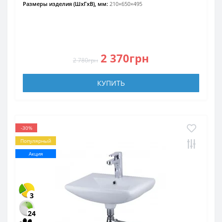
Размеры изделия (ШхГхВ), мм:
210×650×495
2 370грн
2 780грн
КУПИТЬ
-30%
Популярный
Акция
3
24