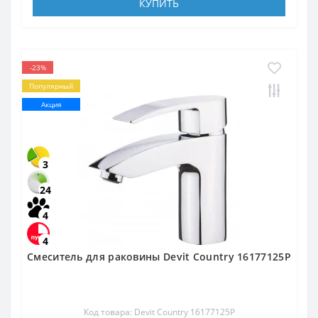
КУПИТЬ
-23%
Популярный
Акция
3
24
4
4
Смеситель для раковины Devit Country 16177125P
Код товара: Devit Country 16177125P