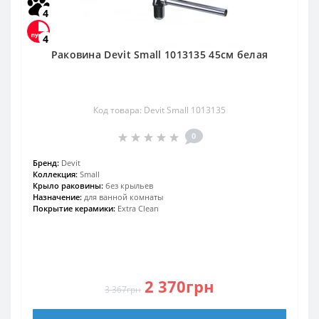
4
4
Раковина Devit Small 1013135 45см белая
Код товара: Devit Small 1013135
0
Бренд:
Devit
Коллекция:
Small
Крыло раковины:
без крыльев
Назначение:
для ванной комнаты
Покрытие керамики:
Extra Clean
2 370грн
3 367грн