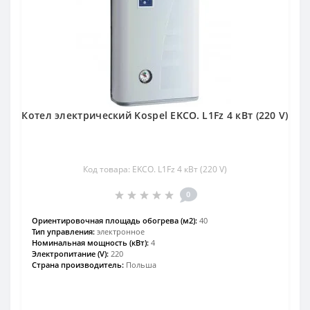
Котел электрический Kospel EKCO. L1Fz 4 кВт (220 V)
Код товара: EKCO. L1Fz 4 кВт (220 V)
0
Ориентировочная площадь обогрева (м2):
40
Тип управления:
электронное
Номинальная мощность (кВт):
4
Электропитание (V):
220
Страна производитель:
Польша