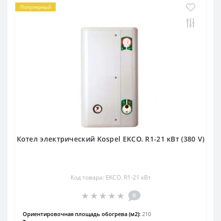
Популярный
Котел электрический Kospel EKCO. R1-21 кВт (380 V)
Код товара: EKCO. R1-21 кВт
0
Ориентировочная площадь обогрева (м2):
210