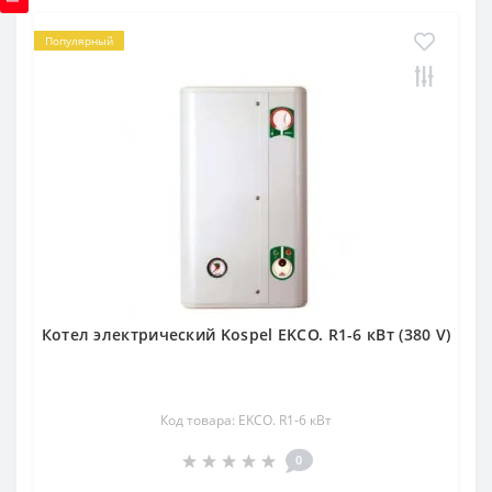
Популярный
Котел электрический Kospel EKCO. R1-6 кВт (380 V)
Код товара: EKCO. R1-6 кВт
0