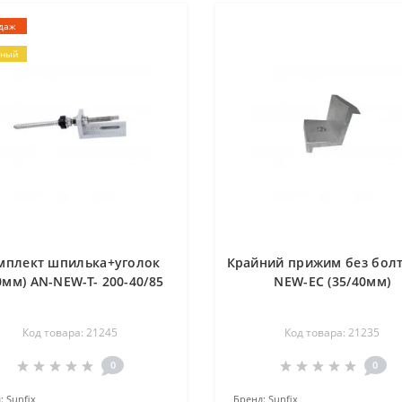
даж
рный
мплект шпилька+уголок
Крайний прижим без болт
0мм) AN-NEW-T- 200-40/85
NEW-EC (35/40мм)
Код товара: 21245
Код товара: 21235
0
0
:
Sunfix
Бренд:
Sunfix