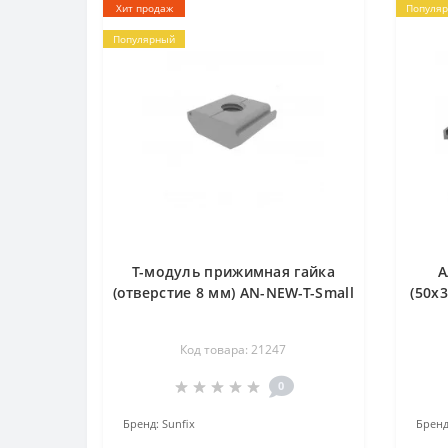
Хит продаж
Популя
Популярный
T-модуль прижимная гайка
А
(отверстие 8 мм) AN-NEW-T-Small
(50x
Код товара: 21247
0
Бренд:
Sunfix
Бренд