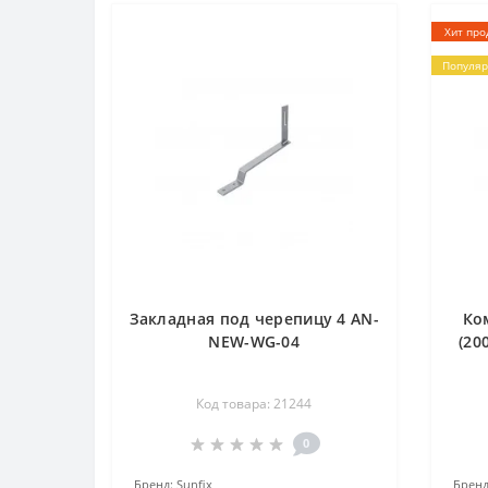
Хит про
Популя
Закладная под черепицу 4 AN-
Ко
NEW-WG-04
(20
Код товара: 21244
0
Бренд:
Sunfix
Бренд