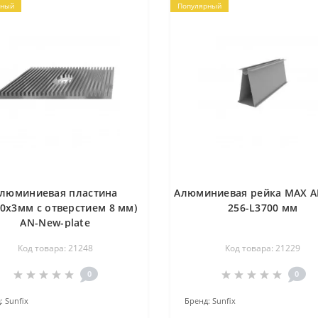
рный
Популярный
люминиевая пластина
Алюминиевая рейка MAX A
30x3мм с отверстием 8 мм)
256-L3700 мм
AN-New-plate
Код товара: 21248
Код товара: 21229
0
0
:
Sunfix
Бренд:
Sunfix