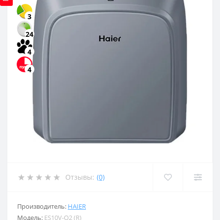
3
24
4
4
Отзывы:
(0)
Производитель:
HAIER
Модель:
ES10V-Q2 (R)