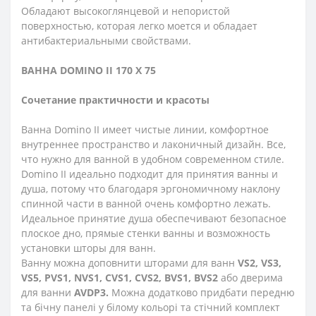
Обладают высокоглянцевой и непористой
поверхностью, которая легко моется и обладает
антибактериальными свойствами.
ВАННА
DOMINO II
170 Х 75
Сочетание практичности и красоты
Ванна Domino II имеет чистые линии, комфортное
внутреннее пространство и лаконичный дизайн. Все,
что нужно для ванной в удобном современном стиле.
Domino II идеально подходит для принятия ванны и
душа, потому что благодаря эргономичному наклону
спинной части в ванной очень комфортно лежать.
Идеальное принятие душа обеспечивают безопасное
плоское дно, прямые стенки ванны и возможность
установки шторы для ванн.
Ванну можна доповнити шторами для ванн
VS2, VS3,
VS5, PVS1, NVS1, CVS1, CVS2, BVS1, BVS2
або дверима
для ванни
AVDP3.
Можна додатково придбати передню
та бічну панелі у білому кольорі та стічний комплект