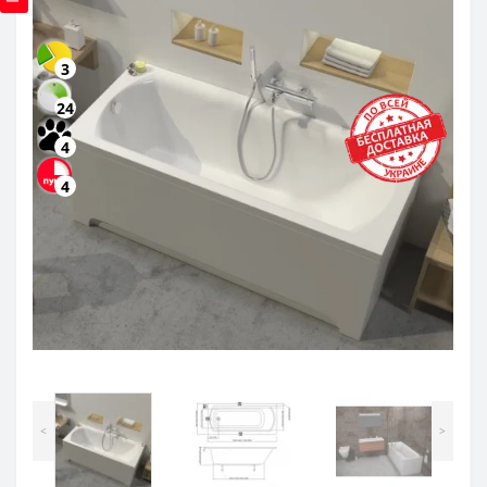
3
24
4
4
<
>