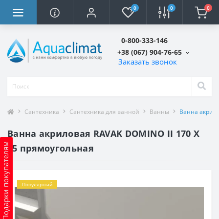
0
0
0
0-800-333-146
+38 (067) 904-76-65
Заказать звонок
Сантехника
Сантехника для ванной
Ванны
Ванна акрило
Ванна акриловая RAVAK DOMINO II 170 Х
Подарки покупателям
75 прямоугольная
Популярный