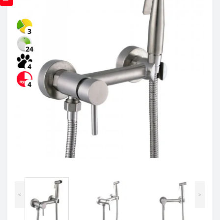
3
24
4
4
<
>