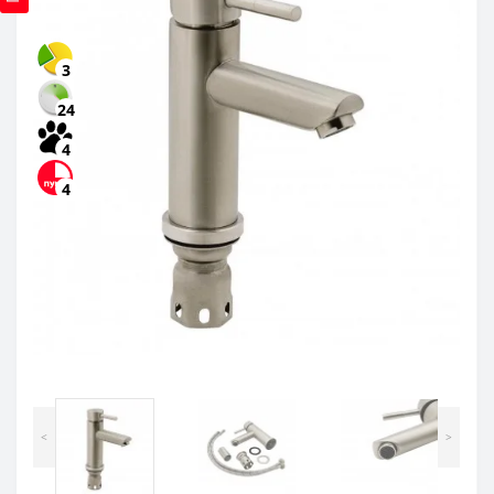
3
24
4
4
<
>