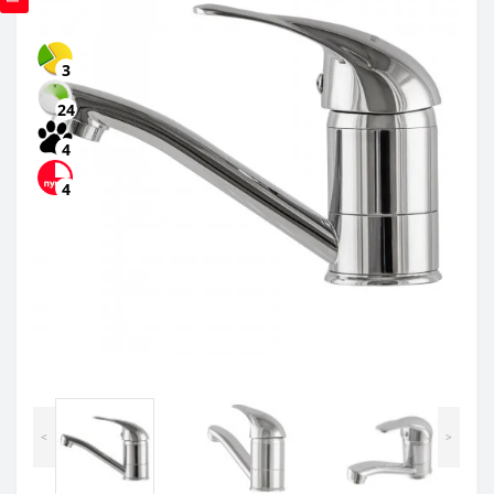
3
24
4
4
<
>