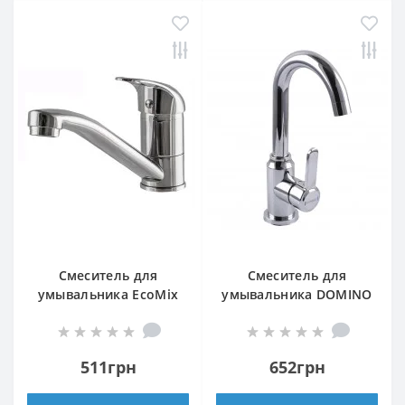
Смеситель для
Смеситель для
умывальника EcoMix
умывальника DOMINO
ELIT EM-N-203M
ELLIPSE DCC-101S
511грн
652грн