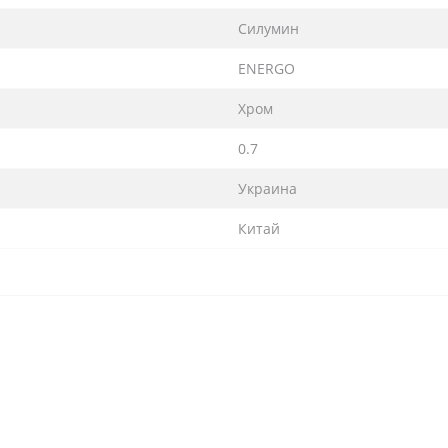
Силумин
ENERGO
Хром
0.7
Украина
Китай