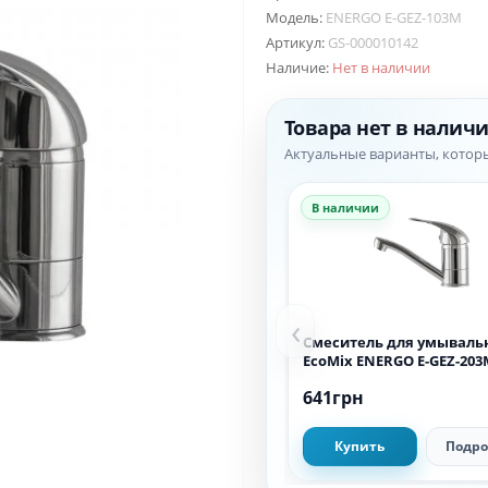
Модель:
ENERGO E-GEZ-103M
Артикул:
GS-000010142
Наличие:
Нет в наличии
Товара нет в налич
Актуальные варианты, котор
В наличии
‹
Смеситель для умываль
EcoMix ENERGO E-GEZ-203
641грн
Купить
Подро