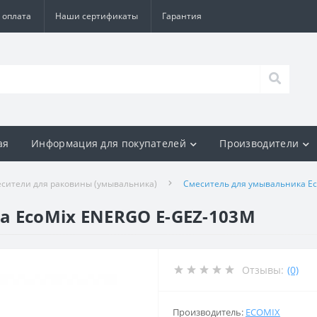
 оплата
Наши сертификаты
Гарантия
ая
Информация для покупателей
Производители
сители для раковины (умывальника)
Смеситель для умывальника E
 EcoMix ENERGO E-GEZ-103M
Отзывы:
(0)
Производитель:
ECOMIX