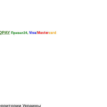
QPAY
Приват24,
Visa
/
Master
card
территории Украины