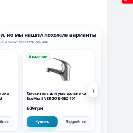
ии, но мы нашли похожие варианты
ые можно заказать сейчас
В наличии
В наличии
›
ника
Смеситель для умывальника
Смеситель дл
M
EcoMix ENERGO E-GEZ-101
EcoMix ELIT E
609грн
511грн
бнее
Купить
Подробнее
Купить