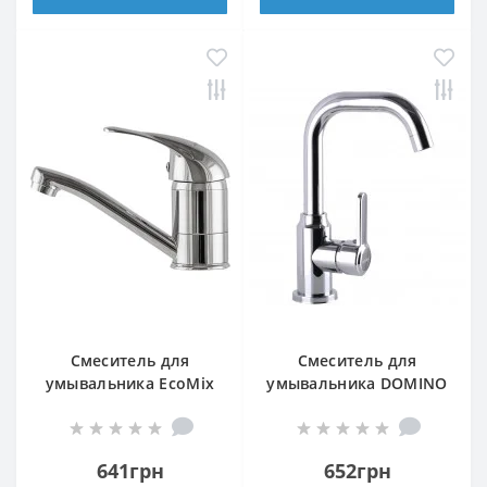
Смеситель для
Смеситель для
умывальника EcoMix
умывальника DOMINO
ENERGO E-GEZ-203M
ELLIPSE DCC-101L
641грн
652грн