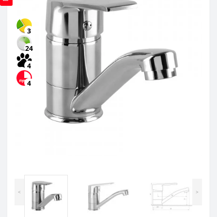
3
24
4
4
<
>